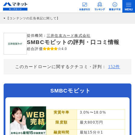
【コンテンツの広告表記に関して】
本コンテンツには、紹介している商品・商材の広告（リンク）を含む場合がありま
す。 これらの広告を経由して読者が企業ホームページを訪れ、成約が発生すると弊
社に対して企業から紹介報酬が支払われるという収益モデルです。 ただし、特定の
提供機関：
三井住友カード株式会社
商品を根拠なくPRするものではなく、当編集部の調査／ユーザーへの口コミ収集な
SMBCモビットの評判・口コミ情報
どに基づき、公平性を担保した情報提供を行っています。
>提携企業一覧
総合評価
4.0
このカードローンに関するクチコミ・評判：
152件
SMBCモビット
実質年率
3.0%〜18.0%
限度額
最大800万円
融資時間
最短15分※1