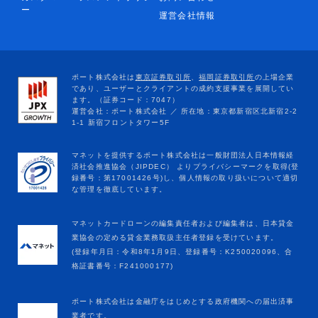
ー
運営会社情報
マネットカードローンの編集責任者および編集者は、日本貸金
業協会の定める貸金業務取扱主任者登録を受けています。
(登録年月日：令和8年1月9日、登録番号：K250020096、合
格証書番号：F241000177)
ポート株式会社は金融庁をはじめとする政府機関への届出済事
業者です。