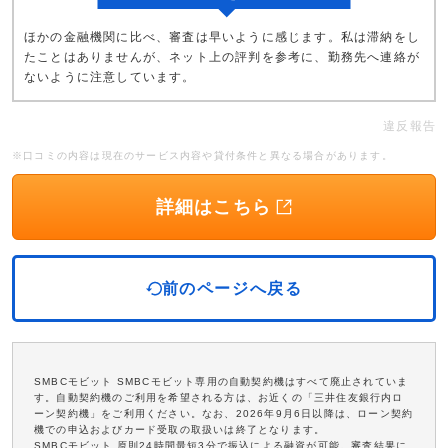
ほかの金融機関に比べ、審査は早いように感じます。私は滞納をし
たことはありませんが、ネット上の評判を参考に、勤務先へ連絡が
ないように注意しています。
違反報告
※口コミの内容は現在のサービス内容や貸付条件と異なる場合があります。
詳細はこちら
前のページへ戻る
SMBCモビット SMBCモビット専用の自動契約機はすべて廃止されていま
す。自動契約機のご利用を希望される方は、お近くの「三井住友銀行内ロ
ーン契約機」をご利用ください。なお、2026年9月6日以降は、ローン契約
機での申込およびカード受取の取扱いは終了となります。
SMBCモビット 原則24時間最短3分で振込による融資が可能。審査結果に