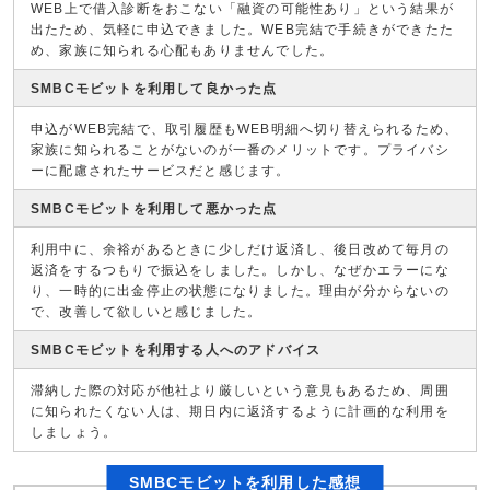
WEB上で借入診断をおこない「融資の可能性あり」という結果が
出たため、気軽に申込できました。WEB完結で手続きができたた
め、家族に知られる心配もありませんでした。
SMBCモビットを利用して良かった点
申込がWEB完結で、取引履歴もWEB明細へ切り替えられるため、
家族に知られることがないのが一番のメリットです。プライバシ
ーに配慮されたサービスだと感じます。
SMBCモビットを利用して悪かった点
利用中に、余裕があるときに少しだけ返済し、後日改めて毎月の
返済をするつもりで振込をしました。しかし、なぜかエラーにな
り、一時的に出金停止の状態になりました。理由が分からないの
で、改善して欲しいと感じました。
SMBCモビットを利用する人へのアドバイス
滞納した際の対応が他社より厳しいという意見もあるため、周囲
に知られたくない人は、期日内に返済するように計画的な利用を
しましょう。
SMBCモビットを利用した感想