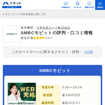
【コンテンツの広告表記に関して】
本コンテンツには、紹介している商品・商材の広告（リンク）を含む場合がありま
す。 これらの広告を経由して読者が企業ホームページを訪れ、成約が発生すると弊
社に対して企業から紹介報酬が支払われるという収益モデルです。 ただし、特定の
提供機関：
三井住友カード株式会社
商品を根拠なくPRするものではなく、当編集部の調査／ユーザーへの口コミ収集な
SMBCモビットの評判・口コミ情報
どに基づき、公平性を担保した情報提供を行っています。
>提携企業一覧
総合評価
4.0
このカードローンに関するクチコミ・評判：
152件
SMBCモビット
実質年率
3.0%〜18.0%
限度額
最大800万円
融資時間
最短15分※1