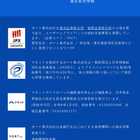
運営会社情報
マネットカードローンの編集責任者および編集者は、日本貸金
業協会の定める貸金業務取扱主任者登録を受けています。
(登録年月日：令和8年1月9日、登録番号：K250020096、合
格証書番号：F241000177)
ポート株式会社は金融庁をはじめとする政府機関への届出済事
業者です。
適格機関投資家