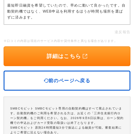
最短即日融資を希望していたので、早めに動いて良かったです。自
動契約機ではなく、WEB申込を利用するほうが時間も場所を選ば
ずに済みます。
違反報告
※口コミの内容は現在のサービス内容や貸付条件と異なる場合があります。
詳細はこちら
前のページへ戻る
SMBCモビット SMBCモビット専用の自動契約機はすべて廃止されていま
す。自動契約機のご利用を希望される方は、お近くの「三井住友銀行内ロ
ーン契約機」をご利用ください。なお、2026年9月6日以降は、ローン契約
機での申込およびカード受取の取扱いは終了となります。
SMBCモビット 原則24時間最短3分で振込による融資が可能。審査結果に
よりご希望に沿えない場合あり。