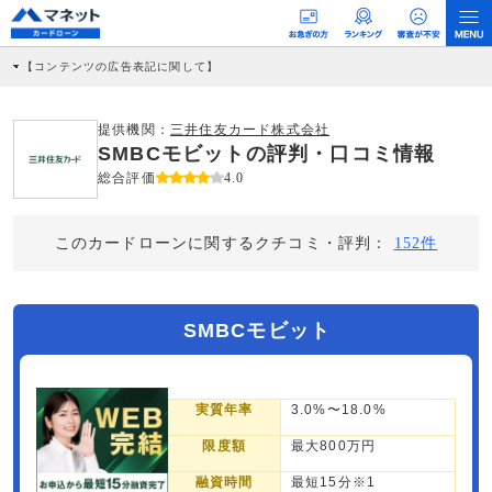
【コンテンツの広告表記に関して】
本コンテンツには、紹介している商品・商材の広告（リンク）を含む場合がありま
す。 これらの広告を経由して読者が企業ホームページを訪れ、成約が発生すると弊
社に対して企業から紹介報酬が支払われるという収益モデルです。 ただし、特定の
提供機関：
三井住友カード株式会社
商品を根拠なくPRするものではなく、当編集部の調査／ユーザーへの口コミ収集な
SMBCモビットの評判・口コミ情報
どに基づき、公平性を担保した情報提供を行っています。
>提携企業一覧
総合評価
4.0
このカードローンに関するクチコミ・評判：
152件
SMBCモビット
実質年率
3.0%〜18.0%
限度額
最大800万円
融資時間
最短15分※1