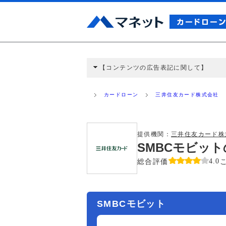
【コンテンツの広告表記に関して】
本コンテンツには、紹介している商品・商材
と弊社に対して企業から紹介報酬が支払われ
カードローン
三井住友カード株式会社
ミ収集などに基づき、公平性を担保した情
>提携企業一覧
提供機関：
三井住友カード株
SMBCモビッ
総合評価
4.0
SMBCモビット