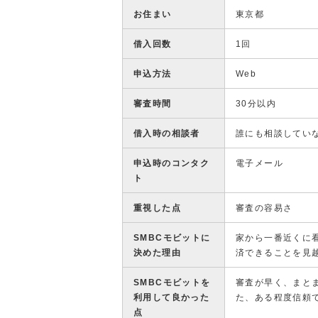
お住まい
東京都
借入回数
1回
申込方法
Web
審査時間
30分以内
借入時の相談者
誰にも相談してい
申込時のコンタク
電子メール
ト
重視した点
審査の容易さ
SMBCモビットに
家から一番近くに
決めた理由
済できることを見
SMBCモビットを
審査が早く、まと
利用して良かった
た、ある程度信頼
点