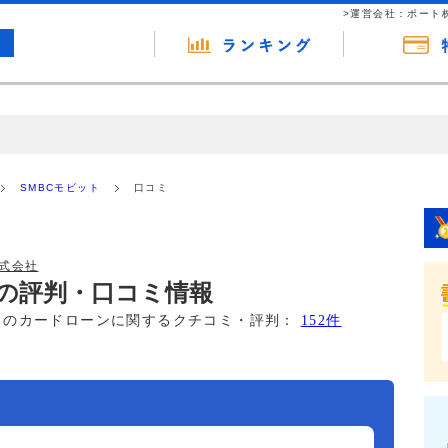
>運営会社：ポート
の広告（リンク）を含む場合があります。 これらの広告を経由して読者
るという収益モデルです。 ただし、特定の商品を根拠なくPRするもので
SMBCモビット
口コミ
報提供を行っています。
式会社
トの評判・口コミ情報
このカードローンに関するクチコミ・評判：
152件