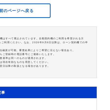
前のページへ戻る
契約機はすべて廃止されています。自動契約機のご利用を希望される方
ご利用ください。なお、2026年9月6日以降は、ローン契約機での申
。
による融資が可能。審査結果によりご希望に沿えない場合あり。
たらご登録時の電話番号にご連絡いたします。
審査基準は同一のものが適用されます。
くは現在有効なものを用意してください。
は翌日以降の取扱となる場合があります。
記事