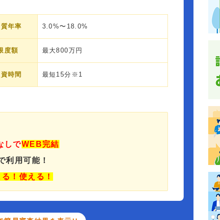
実質年率
3.0%〜18.0%
限度額
最大800万円
融資時間
最短15分※1
なしで
WEB完結
Mで利用可能！
まる！使える！