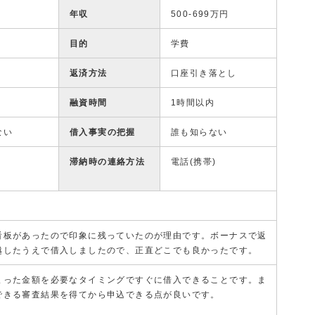
年収
500-699万円
目的
学費
返済方法
口座引き落とし
融資時間
1時間以内
ない
借入事実の把握
誰も知らない
滞納時の連絡方法
電話(携帯)
看板があったので印象に残っていたのが理由です。ボーナスで返
越したうえで借入しましたので、正直どこでも良かったです。
まった金額を必要なタイミングですぐに借入できることです。ま
できる審査結果を得てから申込できる点が良いです。