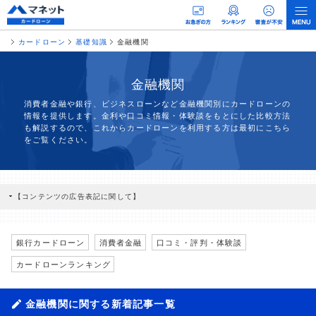
カードローン
基礎知識
金融機関
金融機関
消費者金融や銀行、ビジネスローンなど金融機関別にカードローンの
情報を提供します。金利や口コミ情報・体験談をもとにした比較方法
も解説するので、これからカードローンを利用する方は最初にこちら
をご覧ください。
【コンテンツの広告表記に関して】
本コンテンツには、紹介している商品・商材の広告（リンク）を含む場合がありま
す。 これらの広告を経由して読者が企業ホームページを訪れ、成約が発生すると弊
社に対して企業から紹介報酬が支払われるという収益モデルです。 ただし、特定の
商品を根拠なくPRするものではなく、当編集部の調査／ユーザーへの口コミ収集な
銀行カードローン
消費者金融
口コミ・評判・体験談
どに基づき、公平性を担保した情報提供を行っています。
>提携企業一覧
カードローンランキング
金融機関に関する新着記事一覧