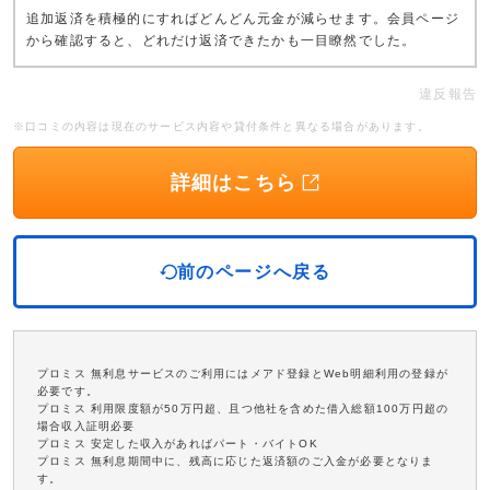
追加返済を積極的にすればどんどん元金が減らせます。会員ページ
から確認すると、どれだけ返済できたかも一目瞭然でした。
違反報告
※口コミの内容は現在のサービス内容や貸付条件と異なる場合があります。
詳細はこちら
前のページへ戻る
プロミス 無利息サービスのご利用にはメアド登録とWeb明細利用の登録が
必要です。
プロミス 利用限度額が50万円超、且つ他社を含めた借入総額100万円超の
場合収入証明必要
プロミス 安定した収入があればパート・バイトOK
プロミス 無利息期間中に、残高に応じた返済額のご入金が必要となりま
す。