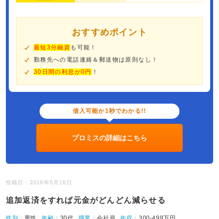
おすすめポイント
最短3分融資
も可能！
勤務先への電話連絡＆郵送物は原則なし！
30日間の利息が0円
！
借入可能か1秒でわかる!!
プロミスの詳細はこちら
投稿日：2016年5月16日
追加返済をすれば元金がどんどん減らせる
性別：
男性
年齢：
30代
職業：
会社員
年収：
300-499万円