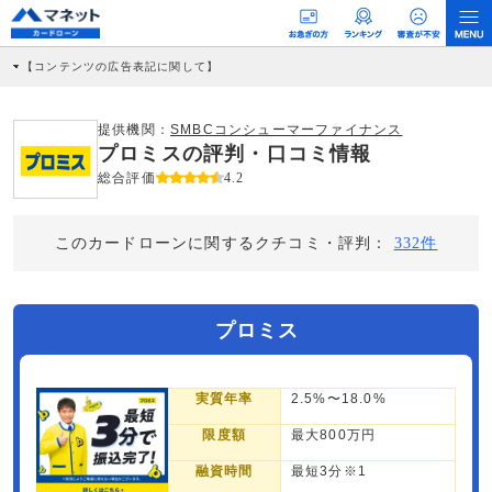
【コンテンツの広告表記に関して】
本コンテンツには、紹介している商品・商材の広告（リンク）を含む場合がありま
す。 これらの広告を経由して読者が企業ホームページを訪れ、成約が発生すると弊
社に対して企業から紹介報酬が支払われるという収益モデルです。 ただし、特定の
提供機関：
SMBCコンシューマーファイナンス
商品を根拠なくPRするものではなく、当編集部の調査／ユーザーへの口コミ収集な
プロミスの評判・口コミ情報
どに基づき、公平性を担保した情報提供を行っています。
>提携企業一覧
総合評価
4.2
このカードローンに関するクチコミ・評判：
332件
プロミス
実質年率
2.5%〜18.0%
限度額
最大800万円
融資時間
最短3分※1