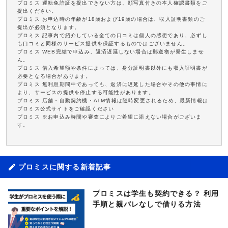
プロミス 運転免許証を提出できない方は、顔写真付きの本人確認書類をご
提出ください。
プロミス お申込時の年齢が18歳および19歳の場合は、収入証明書類のご
提出が必須となります。
プロミス 記事内で紹介している全ての口コミは個人の感想であり、必ずし
も口コミと同様のサービス提供を保証するものではございません。
プロミス WEB完結で申込み、返済遅延しない場合は郵送物が発生しませ
ん。
プロミス 借入希望額や条件によっては、身分証明書以外にも収入証明書が
必要となる場合があります。
プロミス 無利息期間中であっても、返済に遅延した場合やその他の事情に
より、サービスの提供を停止する可能性があります。
プロミス 店舗・自動契約機・ATM情報は随時変更されるため、最新情報は
プロミス公式サイトをご確認ください
プロミス ※お申込み時間や審査によりご希望に添えない場合がございま
す。
プロミスに関する新着記事
プロミスは学生も契約できる？ 利用
手順と親バレなしで借りる方法