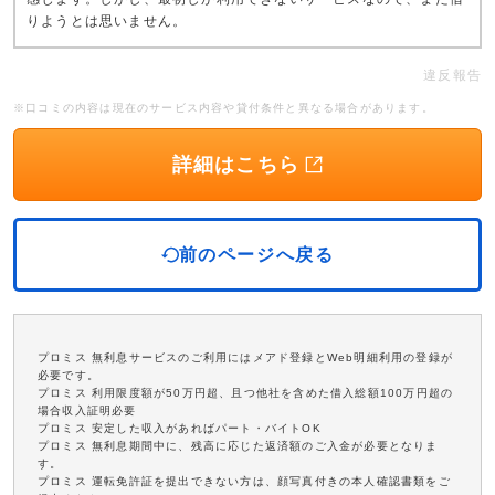
りようとは思いません。
違反報告
※口コミの内容は現在のサービス内容や貸付条件と異なる場合があります。
詳細はこちら
前のページへ戻る
プロミス 無利息サービスのご利用にはメアド登録とWeb明細利用の登録が
必要です。
プロミス 利用限度額が50万円超、且つ他社を含めた借入総額100万円超の
場合収入証明必要
プロミス 安定した収入があればパート・バイトOK
プロミス 無利息期間中に、残高に応じた返済額のご入金が必要となりま
す。
プロミス 運転免許証を提出できない方は、顔写真付きの本人確認書類をご