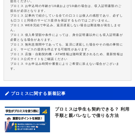
提出ください。
プロミス お申込時の年齢が18歳および19歳の場合は、収入証明書類のご
提出が必須となります。
プロミス 記事内で紹介している全ての口コミは個人の感想であり、必ずし
も口コミと同様のサービス提供を保証するものではございません。
プロミス WEB完結で申込み、返済遅延しない場合は郵送物が発生しませ
ん。
プロミス 借入希望額や条件によっては、身分証明書以外にも収入証明書が
必要となる場合があります。
プロミス 無利息期間中であっても、返済に遅延した場合やその他の事情に
より、サービスの提供を停止する可能性があります。
プロミス 店舗・自動契約機・ATM情報は随時変更されるため、最新情報は
プロミス公式サイトをご確認ください
プロミス ※お申込み時間や審査によりご希望に添えない場合がございま
す。
プロミスに関する新着記事
プロミスは学生も契約できる？ 利用
手順と親バレなしで借りる方法