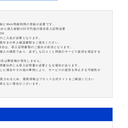
録とWeb明細利用の登録が必要です。
含めた借入総額100万円超の場合収入証明必要
OK
額のご入金が必要となります。
写真付きの本人確認書類をご提出ください。
の場合は、収入証明書類のご提出が必須となります。
は個人の感想であり、必ずしも口コミと同様のサービス提供を保証する
場合は郵送物が発生しません。
証明書以外にも収入証明書が必要となる場合があります。
延した場合やその他の事情により、サービスの提供を停止する可能性が
変更されるため、最新情報はプロミス公式サイトをご確認ください
に添えない場合がございます。