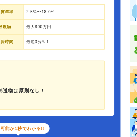
実質年率
2.5%〜18.0%
限度額
最大800万円
融資時間
最短3分※1
郵送物は原則なし！
可能か1秒でわかる!!