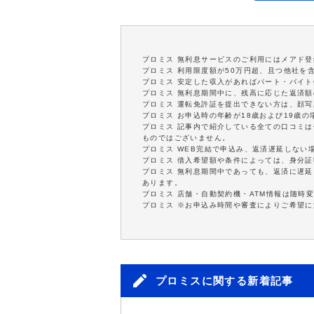
プロミス 無利息サービスのご利用にはメアド登
プロミス 利用限度額が50万円超、且つ他社を
プロミス 安定した収入があればパート・バイト
プロミス 無利息期間中に、残高に応じた返済
プロミス 運転免許証を提出できない方は、顔
プロミス お申込時の年齢が18歳および19歳
プロミス 記事内で紹介している全ての口コミ
ものではございません。
プロミス WEB完結で申込み、返済遅延しない
プロミス 借入希望額や条件によっては、身分
プロミス 無利息期間中であっても、返済に遅
あります。
プロミス 店舗・自動契約機・ATM情報は随時
プロミス ※お申込み時間や審査によりご希望
プロミスに関する新着記事