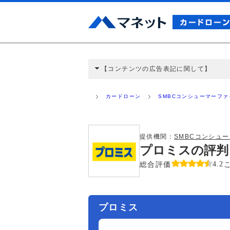
【コンテンツの広告表記に関して】
本コンテンツには、紹介している商品・商材
と弊社に対して企業から紹介報酬が支払われ
カードローン
SMBCコンシューマーフ
ミ収集などに基づき、公平性を担保した情
>提携企業一覧
提供機関：
SMBCコンシュ
プロミスの評判
総合評価
4.2
プロミス