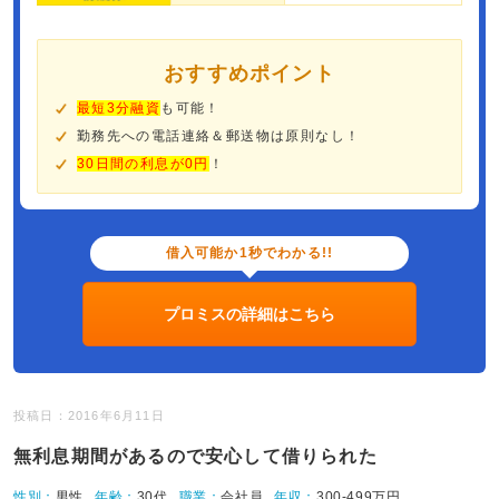
おすすめポイント
最短3分融資
も可能！
勤務先への電話連絡＆郵送物は原則なし！
30日間の利息が0円
！
借入可能か1秒でわかる!!
プロミスの詳細はこちら
投稿日：2016年6月11日
無利息期間があるので安心して借りられた
性別：
男性
年齢：
30代
職業：
会社員
年収：
300-499万円