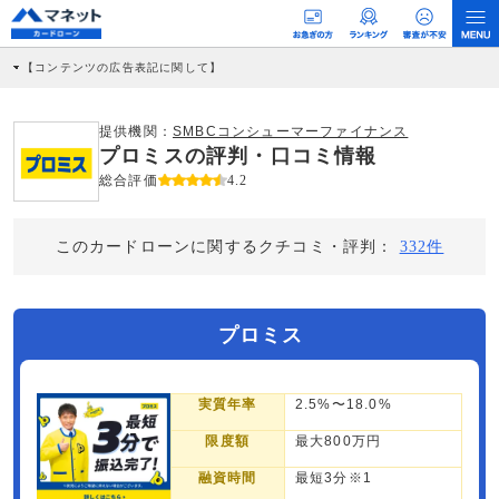
【コンテンツの広告表記に関して】
本コンテンツには、紹介している商品・商材の広告（リンク）を含む場合がありま
す。 これらの広告を経由して読者が企業ホームページを訪れ、成約が発生すると弊
社に対して企業から紹介報酬が支払われるという収益モデルです。 ただし、特定の
提供機関：
SMBCコンシューマーファイナンス
商品を根拠なくPRするものではなく、当編集部の調査／ユーザーへの口コミ収集な
プロミスの評判・口コミ情報
どに基づき、公平性を担保した情報提供を行っています。
>提携企業一覧
総合評価
4.2
このカードローンに関するクチコミ・評判：
332件
プロミス
実質年率
2.5%〜18.0%
限度額
最大800万円
融資時間
最短3分※1