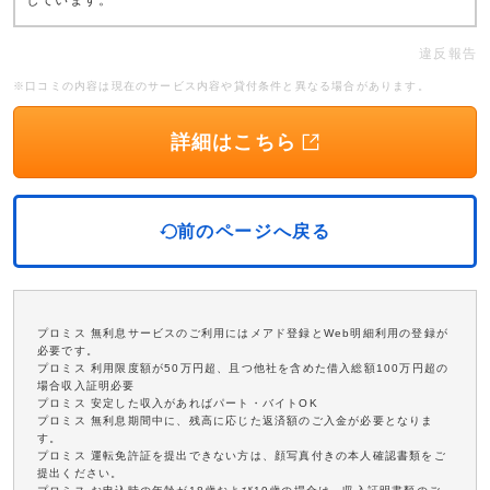
しています。
違反報告
※口コミの内容は現在のサービス内容や貸付条件と異なる場合があります。
詳細はこちら
前のページへ戻る
プロミス 無利息サービスのご利用にはメアド登録とWeb明細利用の登録が
必要です。
プロミス 利用限度額が50万円超、且つ他社を含めた借入総額100万円超の
場合収入証明必要
プロミス 安定した収入があればパート・バイトOK
プロミス 無利息期間中に、残高に応じた返済額のご入金が必要となりま
す。
プロミス 運転免許証を提出できない方は、顔写真付きの本人確認書類をご
提出ください。