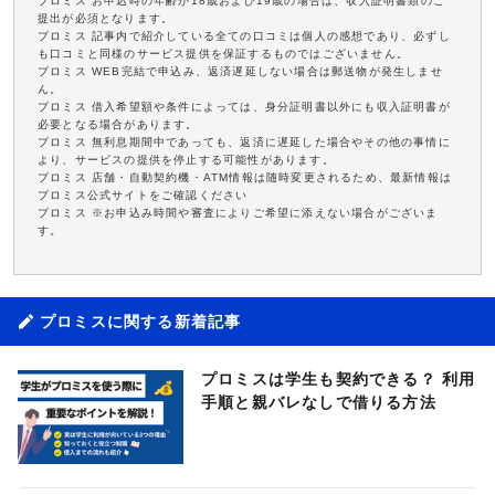
プロミス お申込時の年齢が18歳および19歳の場合は、収入証明書類のご
提出が必須となります。
プロミス 記事内で紹介している全ての口コミは個人の感想であり、必ずし
も口コミと同様のサービス提供を保証するものではございません。
プロミス WEB完結で申込み、返済遅延しない場合は郵送物が発生しませ
ん。
プロミス 借入希望額や条件によっては、身分証明書以外にも収入証明書が
必要となる場合があります。
プロミス 無利息期間中であっても、返済に遅延した場合やその他の事情に
より、サービスの提供を停止する可能性があります。
プロミス 店舗・自動契約機・ATM情報は随時変更されるため、最新情報は
プロミス公式サイトをご確認ください
プロミス ※お申込み時間や審査によりご希望に添えない場合がございま
す。
プロミスに関する新着記事
プロミスは学生も契約できる？ 利用
手順と親バレなしで借りる方法