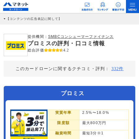
【コンテンツの広告表記に関して】
本コンテンツには、紹介している商品・商材の広告（リンク）を含む場合がありま
す。 これらの広告を経由して読者が企業ホームページを訪れ、成約が発生すると弊
社に対して企業から紹介報酬が支払われるという収益モデルです。 ただし、特定の
提供機関：
SMBCコンシューマーファイナンス
商品を根拠なくPRするものではなく、当編集部の調査／ユーザーへの口コミ収集な
プロミスの評判・口コミ情報
どに基づき、公平性を担保した情報提供を行っています。
>提携企業一覧
総合評価
4.2
このカードローンに関するクチコミ・評判：
332件
プロミス
実質年率
2.5%〜18.0%
限度額
最大800万円
融資時間
最短3分※1