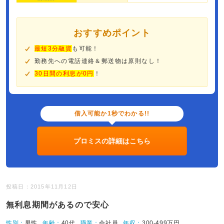
おすすめポイント
最短3分融資
も可能！
勤務先への電話連絡＆郵送物は原則なし！
30日間の利息が0円
！
借入可能か1秒でわかる!!
プロミスの詳細はこちら
投稿日：2015年11月12日
無利息期間があるので安心
性別：
男性
年齢：
40代
職業：
会社員
年収：
300-499万円