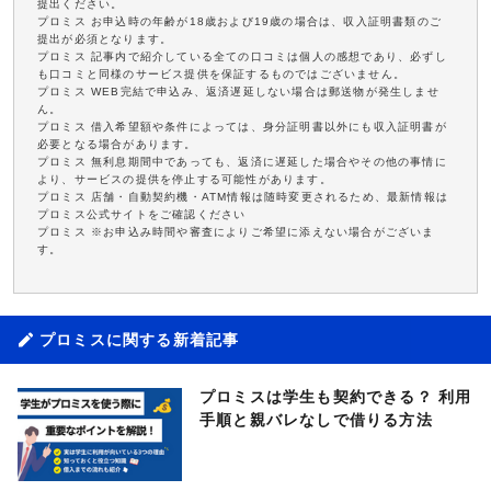
提出ください。
プロミス お申込時の年齢が18歳および19歳の場合は、収入証明書類のご
提出が必須となります。
プロミス 記事内で紹介している全ての口コミは個人の感想であり、必ずし
も口コミと同様のサービス提供を保証するものではございません。
プロミス WEB完結で申込み、返済遅延しない場合は郵送物が発生しませ
ん。
プロミス 借入希望額や条件によっては、身分証明書以外にも収入証明書が
必要となる場合があります。
プロミス 無利息期間中であっても、返済に遅延した場合やその他の事情に
より、サービスの提供を停止する可能性があります。
プロミス 店舗・自動契約機・ATM情報は随時変更されるため、最新情報は
プロミス公式サイトをご確認ください
プロミス ※お申込み時間や審査によりご希望に添えない場合がございま
す。
プロミスに関する新着記事
プロミスは学生も契約できる？ 利用
手順と親バレなしで借りる方法