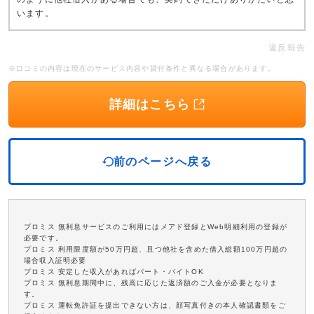
います。
違反報告
※口コミの内容は現在のサービス内容や貸付条件と異なる場合があります。
詳細はこちら
前のページへ戻る
プロミス 無利息サービスのご利用にはメアド登録とWeb明細利用の登録が
必要です。
プロミス 利用限度額が50万円超、且つ他社を含めた借入総額100万円超の
場合収入証明必要
プロミス 安定した収入があればパート・バイトOK
プロミス 無利息期間中に、残高に応じた返済額のご入金が必要となりま
す。
プロミス 運転免許証を提出できない方は、顔写真付きの本人確認書類をご