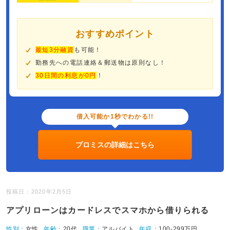
おすすめポイント
最短3分融資
も可能！
勤務先への電話連絡＆郵送物は原則なし！
30日間の利息が0円
！
借入可能か1秒でわかる!!
プロミスの詳細はこちら
投稿日：2020年2月5日
アプリローンはカードレスでスマホから借りられる
性別：
女性
年齢：
20代
職業：
アルバイト
年収：
100-299万円