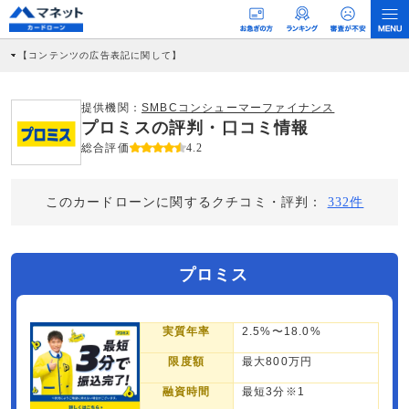
【コンテンツの広告表記に関して】
本コンテンツには、紹介している商品・商材の広告（リンク）を含む場合がありま
す。 これらの広告を経由して読者が企業ホームページを訪れ、成約が発生すると弊
社に対して企業から紹介報酬が支払われるという収益モデルです。 ただし、特定の
提供機関：
SMBCコンシューマーファイナンス
商品を根拠なくPRするものではなく、当編集部の調査／ユーザーへの口コミ収集な
プロミスの評判・口コミ情報
どに基づき、公平性を担保した情報提供を行っています。
>提携企業一覧
総合評価
4.2
このカードローンに関するクチコミ・評判：
332件
プロミス
実質年率
2.5%〜18.0%
限度額
最大800万円
融資時間
最短3分※1