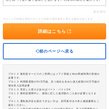
違反報告
※口コミの内容は現在のサービス内容や貸付条件と異なる場合があります。
詳細はこちら
前のページへ戻る
プロミス 無利息サービスのご利用にはメアド登録とWeb明細利用の登録が
必要です。
プロミス 利用限度額が50万円超、且つ他社を含めた借入総額100万円超の
場合収入証明必要
プロミス 安定した収入があればパート・バイトOK
プロミス 無利息期間中に、残高に応じた返済額のご入金が必要となりま
す。
プロミス 運転免許証を提出できない方は、顔写真付きの本人確認書類をご
提出ください。
プロミス お申込時の年齢が18歳および19歳の場合は、収入証明書類のご