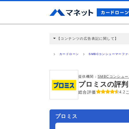
【コンテンツの広告表記に関して】
本コンテンツには、紹介している商品・商材
と弊社に対して企業から紹介報酬が支払われ
カードローン
SMBCコンシューマーフ
ミ収集などに基づき、公平性を担保した情
>提携企業一覧
提供機関：
SMBCコンシュ
プロミスの評判
総合評価
4.2
プロミス