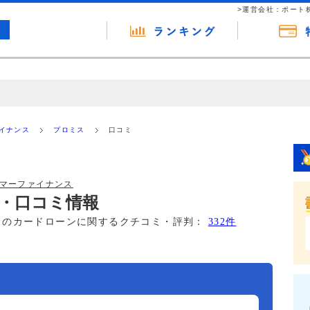
>運営会社：ポート
の広告（リンク）を含む場合があります。 これらの広告を経由して読者
るという収益モデルです。 ただし、特定の商品を根拠なくPRするもので
ァイナンス
プロミス
口コミ
報提供を行っています。
ーマーファイナンス
・口コミ情報
このカードローンに関するクチコミ・評判：
332件