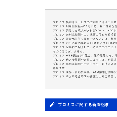
プロミス 無利息サービスのご利用にはメアド登
プロミス 利用限度額が50万円超、且つ他社を
プロミス 安定した収入があればパート・バイト
プロミス 無利息期間中に、残高に応じた返済
プロミス 運転免許証を提出できない方は、顔
プロミス お申込時の年齢が18歳および19歳
プロミス 記事内で紹介している全ての口コミ
ものではございません。
プロミス WEB完結で申込み、返済遅延しない
プロミス 借入希望額や条件によっては、身分
プロミス 無利息期間中であっても、返済に遅
あります。
プロミス 店舗・自動契約機・ATM情報は随時
プロミス ※お申込み時間や審査によりご希望
プロミスに関する新着記事