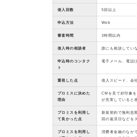
借入回数
5回以上
申込方法
Web
審査時間
3時間以内
借入時の相談者
誰にも相談してい
申込時のコンタク
電子メール、電話(
ト
重視した点
借入スピード、会
プロミスに決めた
CMを見て好印象
理由
が充実していると
プロミスを利用し
新規契約で無利息
て良かった点
回の返済日などを
プロミスを利用し
消費者金融のなかで