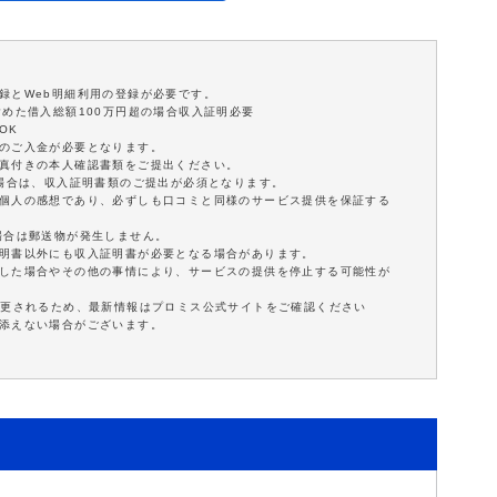
録とWeb明細利用の登録が必要です。
含めた借入総額100万円超の場合収入証明必要
OK
額のご入金が必要となります。
写真付きの本人確認書類をご提出ください。
の場合は、収入証明書類のご提出が必須となります。
は個人の感想であり、必ずしも口コミと同様のサービス提供を保証する
場合は郵送物が発生しません。
証明書以外にも収入証明書が必要となる場合があります。
延した場合やその他の事情により、サービスの提供を停止する可能性が
変更されるため、最新情報はプロミス公式サイトをご確認ください
に添えない場合がございます。