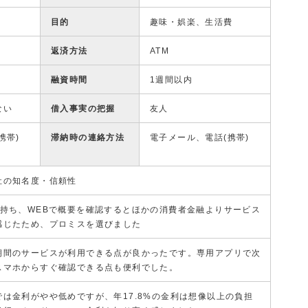
目的
趣味・娯楽、生活費
返済方法
ATM
融資時間
1週間以内
ない
借入事実の把握
友人
携帯)
滞納時の連絡方法
電子メール、電話(携帯)
社の知名度・信頼性
を持ち、WEBで概要を確認するとほかの消費者金融よりサービス
感じたため、プロミスを選びました
期間のサービスが利用できる点が良かったです。専用アプリで次
スマホからすぐ確認できる点も便利でした。
は金利がやや低めですが、年17.8%の金利は想像以上の負担