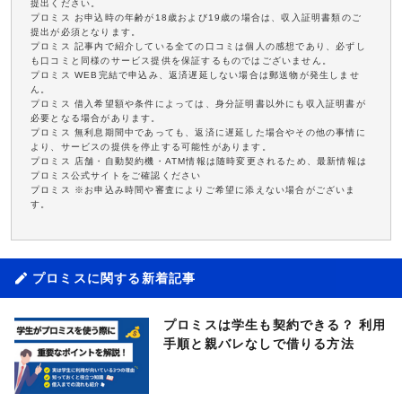
提出ください。
プロミス お申込時の年齢が18歳および19歳の場合は、収入証明書類のご
提出が必須となります。
プロミス 記事内で紹介している全ての口コミは個人の感想であり、必ずし
も口コミと同様のサービス提供を保証するものではございません。
プロミス WEB完結で申込み、返済遅延しない場合は郵送物が発生しませ
ん。
プロミス 借入希望額や条件によっては、身分証明書以外にも収入証明書が
必要となる場合があります。
プロミス 無利息期間中であっても、返済に遅延した場合やその他の事情に
より、サービスの提供を停止する可能性があります。
プロミス 店舗・自動契約機・ATM情報は随時変更されるため、最新情報は
プロミス公式サイトをご確認ください
プロミス ※お申込み時間や審査によりご希望に添えない場合がございま
す。
プロミスに関する新着記事
プロミスは学生も契約できる？ 利用
手順と親バレなしで借りる方法