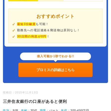
おすすめポイント
最短3分融資
も可能！
勤務先への電話連絡＆郵送物は原則なし！
30日間の利息が0円
！
借入可能か1秒でわかる!!
プロミスの詳細はこちら
投稿日：2015年11月13日
三井住友銀行の口座があると便利
性別：
女性
年齢：
30代
職業：
パート
年収：
300-499万円