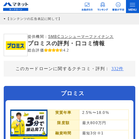
【コンテンツの広告表記に関して】
本コンテンツには、紹介している商品・商材の広告（リンク）を含む場合がありま
す。 これらの広告を経由して読者が企業ホームページを訪れ、成約が発生すると弊
社に対して企業から紹介報酬が支払われるという収益モデルです。 ただし、特定の
提供機関：
SMBCコンシューマーファイナンス
商品を根拠なくPRするものではなく、当編集部の調査／ユーザーへの口コミ収集な
プロミスの評判・口コミ情報
どに基づき、公平性を担保した情報提供を行っています。
>提携企業一覧
総合評価
4.2
このカードローンに関するクチコミ・評判：
332件
プロミス
実質年率
2.5%〜18.0%
限度額
最大800万円
融資時間
最短3分※1