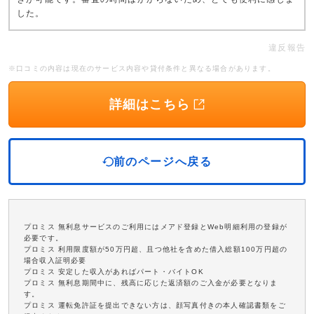
した。
違反報告
※口コミの内容は現在のサービス内容や貸付条件と異なる場合があります。
詳細はこちら
前のページへ戻る
プロミス 無利息サービスのご利用にはメアド登録とWeb明細利用の登録が
必要です。
プロミス 利用限度額が50万円超、且つ他社を含めた借入総額100万円超の
場合収入証明必要
プロミス 安定した収入があればパート・バイトOK
プロミス 無利息期間中に、残高に応じた返済額のご入金が必要となりま
す。
プロミス 運転免許証を提出できない方は、顔写真付きの本人確認書類をご