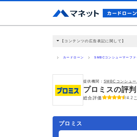
【コンテンツの広告表記に関して】
本コンテンツには、紹介している商品・商材
と弊社に対して企業から紹介報酬が支払われ
カードローン
SMBCコンシューマーフ
ミ収集などに基づき、公平性を担保した情
>提携企業一覧
提供機関：
SMBCコンシュ
プロミスの評判
総合評価
4.2
プロミス