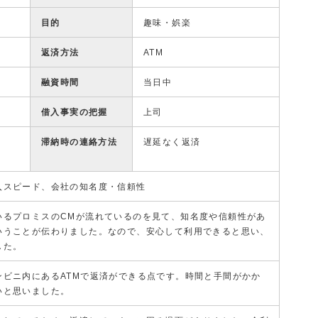
目的
趣味・娯楽
返済方法
ATM
融資時間
当日中
借入事実の把握
上司
滞納時の連絡方法
遅延なく返済
入スピード、会社の知名度・信頼性
いるプロミスのCMが流れているのを見て、知名度や信頼性があ
いうことが伝わりました。なので、安心して利用できると思い、
した。
ンビニ内にあるATMで返済ができる点です。時間と手間がかか
いと思いました。