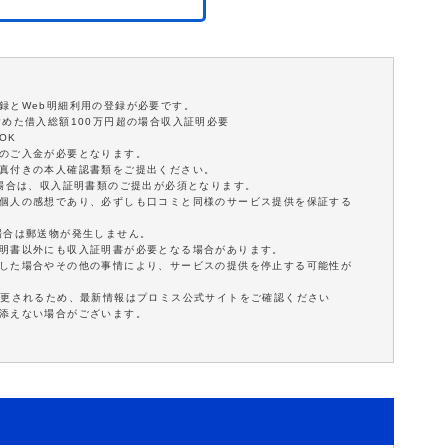
録とWeb明細利用の登録が必要です。
含めた借入総額100万円超の場合収入証明必要
OK
額のご入金が必要となります。
写真付きの本人確認書類をご提出ください。
の場合は、収入証明書類のご提出が必須となります。
は個人の感想であり、必ずしも口コミと同様のサービス提供を保証する
場合は郵送物が発生しません。
証明書以外にも収入証明書が必要となる場合があります。
延した場合やその他の事情により、サービスの提供を停止する可能性が
変更されるため、最新情報はプロミス公式サイトをご確認ください
に添えない場合がございます。