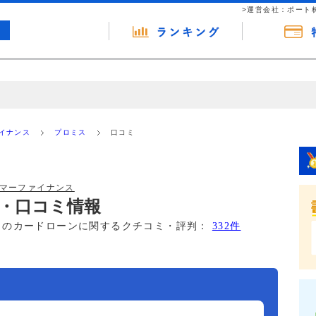
>運営会社：ポート
の広告（リンク）を含む場合があります。 これらの広告を経由して読者
るという収益モデルです。 ただし、特定の商品を根拠なくPRするもので
ァイナンス
プロミス
口コミ
報提供を行っています。
ーマーファイナンス
・口コミ情報
このカードローンに関するクチコミ・評判：
332件