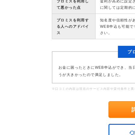
プロミスを利用し
金利が高めに設定
て悪かった点
に関しては定期的
プロミスを利用す
知名度や信頼性が
る人へのアドバイ
WEB申込も可能
ス
さい。
プ
お金に困ったときにWEB申込ができ、当
うが大きかったので満足しました。
※口コミの内容は現在のサービス内容や貸付条件と異