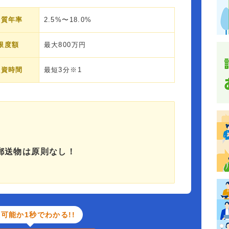
実質年率
2.5%〜18.0%
限度額
最大800万円
融資時間
最短3分※1
郵送物は原則なし！
可能か1秒でわかる!!