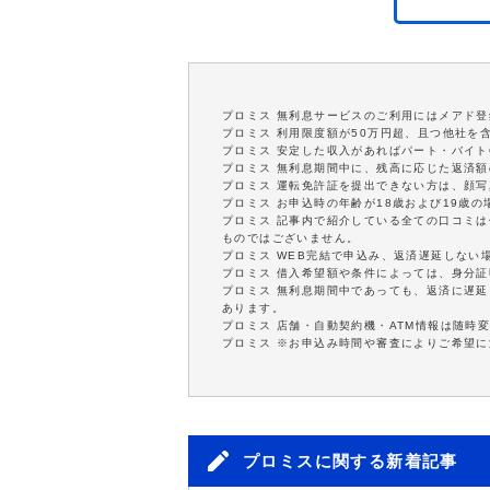
プロミス 無利息サービスのご利用にはメアド登
プロミス 利用限度額が50万円超、且つ他社を
プロミス 安定した収入があればパート・バイト
プロミス 無利息期間中に、残高に応じた返済
プロミス 運転免許証を提出できない方は、顔
プロミス お申込時の年齢が18歳および19歳
プロミス 記事内で紹介している全ての口コミ
ものではございません。
プロミス WEB完結で申込み、返済遅延しない
プロミス 借入希望額や条件によっては、身分
プロミス 無利息期間中であっても、返済に遅
あります。
プロミス 店舗・自動契約機・ATM情報は随時
プロミス ※お申込み時間や審査によりご希望
プロミスに関する新着記事