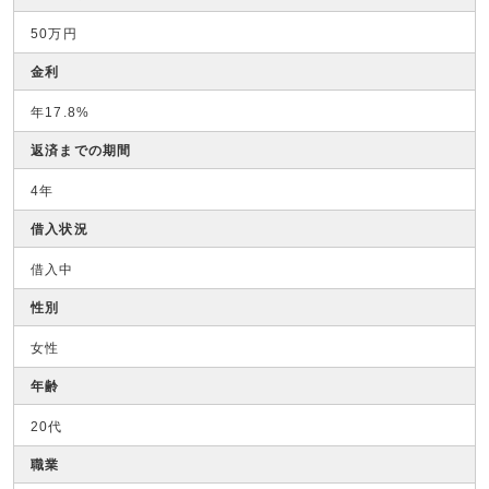
50万円
金利
年17.8%
返済までの期間
4年
借入状況
借入中
性別
女性
年齢
20代
職業