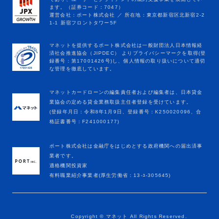
マネットカードローンの編集責任者および編集者は、日本貸金
業協会の定める貸金業務取扱主任者登録を受けています。
(登録年月日：令和8年1月9日、登録番号：K250020096、合
格証書番号：F241000177)
ポート株式会社は金融庁をはじめとする政府機関への届出済事
業者です。
適格機関投資家
有料職業紹介事業者(厚生労働省：13-ﾕ-305645)