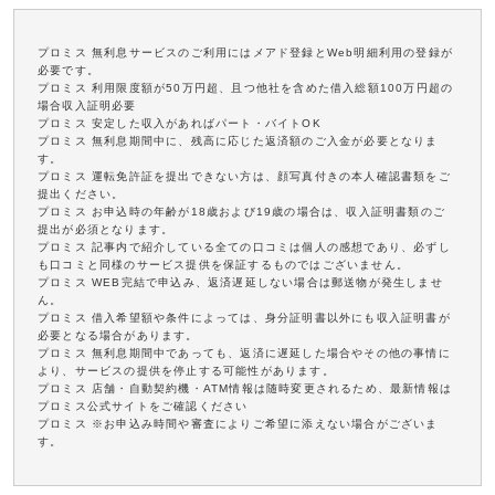
プロミス 無利息サービスのご利用にはメアド登録とWeb明細利用の登録が
必要です。
プロミス 利用限度額が50万円超、且つ他社を含めた借入総額100万円超の
場合収入証明必要
プロミス 安定した収入があればパート・バイトOK
プロミス 無利息期間中に、残高に応じた返済額のご入金が必要となりま
す。
プロミス 運転免許証を提出できない方は、顔写真付きの本人確認書類をご
提出ください。
プロミス お申込時の年齢が18歳および19歳の場合は、収入証明書類のご
提出が必須となります。
プロミス 記事内で紹介している全ての口コミは個人の感想であり、必ずし
も口コミと同様のサービス提供を保証するものではございません。
プロミス WEB完結で申込み、返済遅延しない場合は郵送物が発生しませ
ん。
プロミス 借入希望額や条件によっては、身分証明書以外にも収入証明書が
必要となる場合があります。
プロミス 無利息期間中であっても、返済に遅延した場合やその他の事情に
より、サービスの提供を停止する可能性があります。
プロミス 店舗・自動契約機・ATM情報は随時変更されるため、最新情報は
プロミス公式サイトをご確認ください
プロミス ※お申込み時間や審査によりご希望に添えない場合がございま
す。