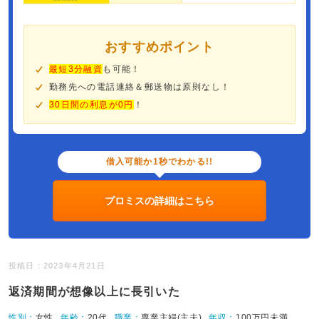
おすすめポイント
最短3分融資
も可能！
勤務先への電話連絡＆郵送物は原則なし！
30日間の利息が0円
！
借入可能か1秒でわかる!!
プロミスの詳細はこちら
投稿日：2023年4月21日
返済期間が想像以上に長引いた
性別：
女性
年齢：
20代
職業：
専業主婦(主夫)
年収：
100万円未満