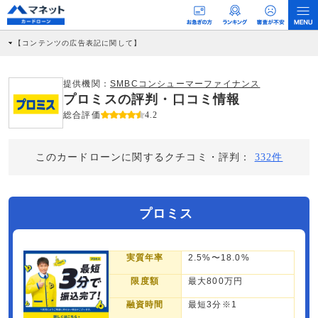
【コンテンツの広告表記に関して】
本コンテンツには、紹介している商品・商材の広告（リンク）を含む場合がありま
す。 これらの広告を経由して読者が企業ホームページを訪れ、成約が発生すると弊
社に対して企業から紹介報酬が支払われるという収益モデルです。 ただし、特定の
提供機関：
SMBCコンシューマーファイナンス
商品を根拠なくPRするものではなく、当編集部の調査／ユーザーへの口コミ収集な
プロミスの評判・口コミ情報
どに基づき、公平性を担保した情報提供を行っています。
>提携企業一覧
総合評価
4.2
このカードローンに関するクチコミ・評判：
332件
プロミス
実質年率
2.5%〜18.0%
限度額
最大800万円
融資時間
最短3分※1