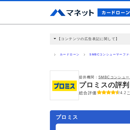
【コンテンツの広告表記に関して】
本コンテンツには、紹介している商品・商材
と弊社に対して企業から紹介報酬が支払われ
カードローン
SMBCコンシューマーフ
ミ収集などに基づき、公平性を担保した情
>提携企業一覧
提供機関：
SMBCコンシュ
プロミスの評判
総合評価
4.2
プロミス