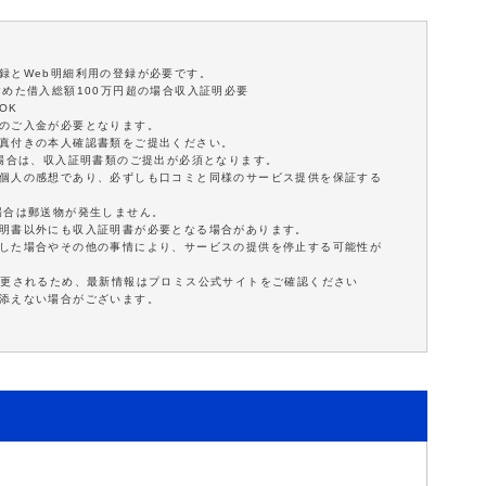
録とWeb明細利用の登録が必要です。
含めた借入総額100万円超の場合収入証明必要
OK
額のご入金が必要となります。
写真付きの本人確認書類をご提出ください。
の場合は、収入証明書類のご提出が必須となります。
は個人の感想であり、必ずしも口コミと同様のサービス提供を保証する
場合は郵送物が発生しません。
証明書以外にも収入証明書が必要となる場合があります。
延した場合やその他の事情により、サービスの提供を停止する可能性が
変更されるため、最新情報はプロミス公式サイトをご確認ください
に添えない場合がございます。