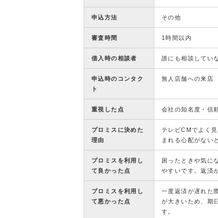
申込方法
その他
審査時間
1時間以内
借入時の相談者
誰にも相談してい
申込時のコンタク
無人店舗への来店
ト
重視した点
会社の知名度・信
プロミスに決めた
テレビCMでよく
理由
まれる心配がない
プロミスを利用し
困ったときや気に
て良かった点
やすいです。返済
プロミスを利用し
一度返済が遅れた
て悪かった点
が大きいため、期
す。