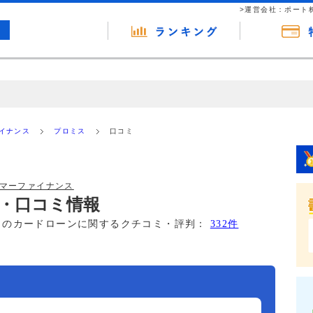
>運営会社：ポート
の広告（リンク）を含む場合があります。 これらの広告を経由して読者
るという収益モデルです。 ただし、特定の商品を根拠なくPRするもので
ァイナンス
プロミス
口コミ
報提供を行っています。
ーマーファイナンス
・口コミ情報
このカードローンに関するクチコミ・評判：
332件