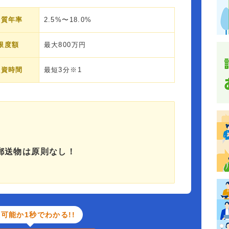
実質年率
2.5%〜18.0%
限度額
最大800万円
融資時間
最短3分※1
郵送物は原則なし！
可能か1秒でわかる!!