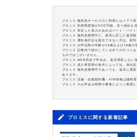
プロミス 無利息サービスのご利用にはメアド登
プロミス 利用限度額が50万円超、且つ他社を
プロミス 安定した収入があればパート・バイト
プロミス 無利息期間中に、残高に応じた返済
プロミス 運転免許証を提出できない方は、顔
プロミス お申込時の年齢が18歳および19歳
プロミス 記事内で紹介している全ての口コミ
ものではございません。
プロミス WEB完結で申込み、返済遅延しない
プロミス 借入希望額や条件によっては、身分
プロミス 無利息期間中であっても、返済に遅
あります。
プロミス 店舗・自動契約機・ATM情報は随時
プロミス ※お申込み時間や審査によりご希望
プロミスに関する新着記事