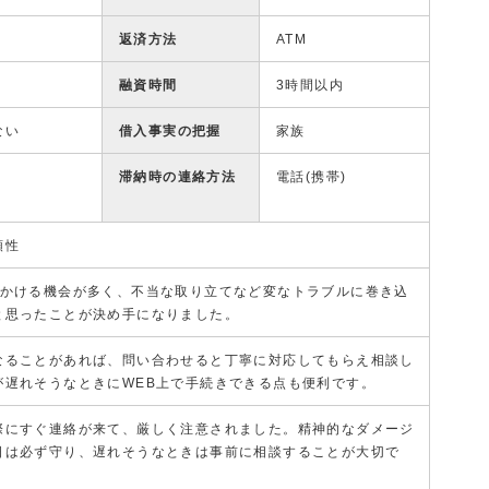
返済方法
ATM
融資時間
3時間以内
ない
借入事実の把握
家族
滞納時の連絡方法
電話(携帯)
頼性
見かける機会が多く、不当な取り立てなど変なトラブルに巻き込
と思ったことが決め手になりました。
なることがあれば、問い合わせると丁寧に対応してもらえ相談し
が遅れそうなときにWEB上で手続きできる点も便利です。
際にすぐ連絡が来て、厳しく注意されました。精神的なダメージ
日は必ず守り、遅れそうなときは事前に相談することが大切で