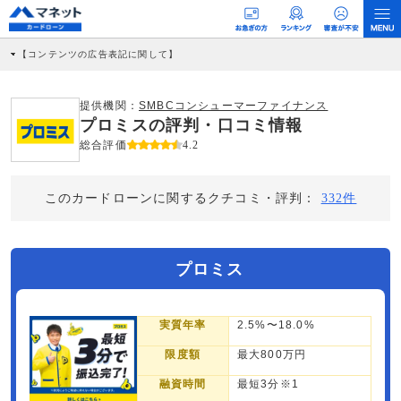
【コンテンツの広告表記に関して】
本コンテンツには、紹介している商品・商材の広告（リンク）を含む場合がありま
す。 これらの広告を経由して読者が企業ホームページを訪れ、成約が発生すると弊
社に対して企業から紹介報酬が支払われるという収益モデルです。 ただし、特定の
提供機関：
SMBCコンシューマーファイナンス
商品を根拠なくPRするものではなく、当編集部の調査／ユーザーへの口コミ収集な
プロミスの評判・口コミ情報
どに基づき、公平性を担保した情報提供を行っています。
>提携企業一覧
総合評価
4.2
このカードローンに関するクチコミ・評判：
332件
プロミス
実質年率
2.5%〜18.0%
限度額
最大800万円
融資時間
最短3分※1