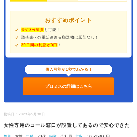
おすすめポイント
最短3分融資
も可能！
勤務先への電話連絡＆郵送物は原則なし！
30日間の利息が0円
！
借入可能か1秒でわかる!!
プロミスの詳細はこちら
投稿日：2023年5月30日
女性専用のコール窓口が設置してあるので安心できた
性別：
女性
年齢：
20代
職業：
会社員
年収：
100-299万円