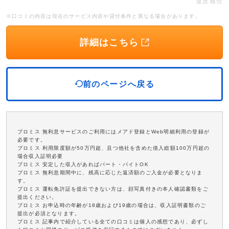
違反報告
※口コミの内容は現在のサービス内容や貸付条件と異なる場合があります。
詳細はこちら
前のページへ戻る
プロミス 無利息サービスのご利用にはメアド登録とWeb明細利用の登録が
必要です。
プロミス 利用限度額が50万円超、且つ他社を含めた借入総額100万円超の
場合収入証明必要
プロミス 安定した収入があればパート・バイトOK
プロミス 無利息期間中に、残高に応じた返済額のご入金が必要となりま
す。
プロミス 運転免許証を提出できない方は、顔写真付きの本人確認書類をご
提出ください。
プロミス お申込時の年齢が18歳および19歳の場合は、収入証明書類のご
提出が必須となります。
プロミス 記事内で紹介している全ての口コミは個人の感想であり、必ずし