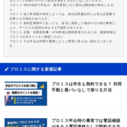
も口コミと同様のサービス提供を保証するものではございません。
プロミス WEB完結で申込み、返済遅延しない場合は郵送物が発生しませ
ん。
プロミス 借入希望額や条件によっては、身分証明書以外にも収入証明書が
必要となる場合があります。
プロミス 無利息期間中であっても、返済に遅延した場合やその他の事情に
より、サービスの提供を停止する可能性があります。
プロミス 店舗・自動契約機・ATM情報は随時変更されるため、最新情報は
プロミス公式サイトをご確認ください
プロミス ※お申込み時間や審査によりご希望に添えない場合がございま
す。
プロミスに関する新着記事
プロミスは学生も契約できる？ 利用
手順と親バレなしで借りる方法
プロミス申込時の審査では電話確認
がある？電話連絡なしで契約する方