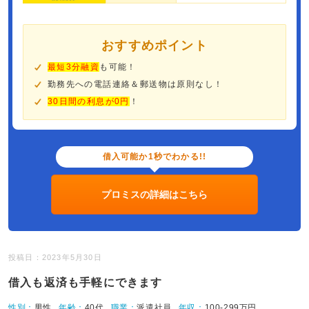
おすすめポイント
最短3分融資
も可能！
勤務先への電話連絡＆郵送物は原則なし！
30日間の利息が0円
！
借入可能か1秒でわかる!!
プロミスの詳細はこちら
投稿日：2023年5月30日
借入も返済も手軽にできます
性別：
男性
年齢：
40代
職業：
派遣社員
年収：
100-299万円