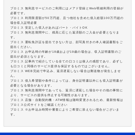
プロミス 無利息サービスのご利用にはメアド登録とWeb明細利用の登録が
必要です。
プロミス 利用限度額が50万円超、且つ他社を含めた借入総額100万円超の
場合収入証明必要
プロミス 安定した収入があればパート・バイトOK
プロミス 無利息期間中に、残高に応じた返済額のご入金が必要となりま
す。
プロミス 運転免許証を提出できない方は、顔写真付きの本人確認書類をご
提出ください。
プロミス お申込時の年齢が18歳および19歳の場合は、収入証明書類のご
提出が必須となります。
プロミス 記事内で紹介している全ての口コミは個人の感想であり、必ずし
も口コミと同様のサービス提供を保証するものではございません。
プロミス WEB完結で申込み、返済遅延しない場合は郵送物が発生しませ
ん。
プロミス 借入希望額や条件によっては、身分証明書以外にも収入証明書が
必要となる場合があります。
プロミス 無利息期間中であっても、返済に遅延した場合やその他の事情に
より、サービスの提供を停止する可能性があります。
プロミス 店舗・自動契約機・ATM情報は随時変更されるため、最新情報は
プロミス公式サイトをご確認ください
プロミス ※お申込み時間や審査によりご希望に添えない場合がございま
す。