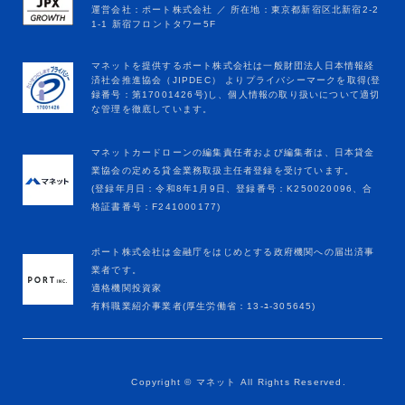
マネットカードローンの編集責任者および編集者は、日本貸金
業協会の定める貸金業務取扱主任者登録を受けています。
(登録年月日：令和8年1月9日、登録番号：K250020096、合
格証書番号：F241000177)
ポート株式会社は金融庁をはじめとする政府機関への届出済事
業者です。
適格機関投資家
有料職業紹介事業者(厚生労働省：13-ﾕ-305645)