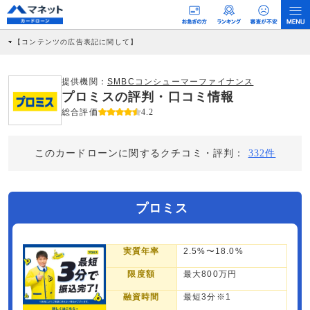
【コンテンツの広告表記に関して】
本コンテンツには、紹介している商品・商材の広告（リンク）を含む場合がありま
す。 これらの広告を経由して読者が企業ホームページを訪れ、成約が発生すると弊
社に対して企業から紹介報酬が支払われるという収益モデルです。 ただし、特定の
提供機関：
SMBCコンシューマーファイナンス
商品を根拠なくPRするものではなく、当編集部の調査／ユーザーへの口コミ収集な
プロミスの評判・口コミ情報
どに基づき、公平性を担保した情報提供を行っています。
>提携企業一覧
総合評価
4.2
このカードローンに関するクチコミ・評判：
332件
プロミス
実質年率
2.5%〜18.0%
限度額
最大800万円
融資時間
最短3分※1