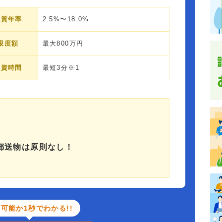
実質年率
2.5%〜18.0%
限度額
最大800万円
融資時間
最短3分※1
郵送物は原則なし！
可能か1秒でわかる!!