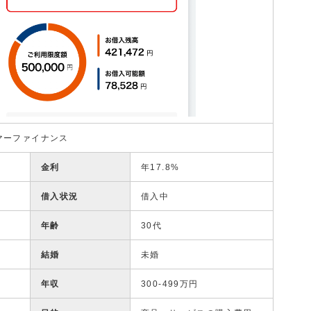
マーファイナンス
金利
年17.8%
借入状況
借入中
年齢
30代
結婚
未婚
年収
300-499万円