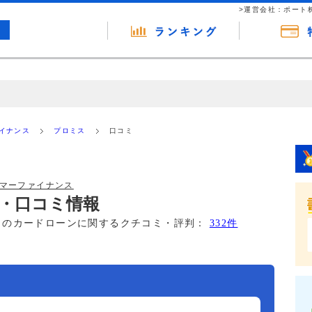
>運営会社：ポート
の広告（リンク）を含む場合があります。 これらの広告を経由して読者
るという収益モデルです。 ただし、特定の商品を根拠なくPRするもので
ァイナンス
プロミス
口コミ
報提供を行っています。
ーマーファイナンス
・口コミ情報
このカードローンに関するクチコミ・評判：
332件