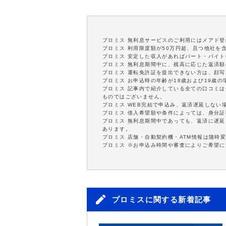
プロミス 無利息サービスのご利用にはメアド登
プロミス 利用限度額が50万円超、且つ他社を
プロミス 安定した収入があればパート・バイト
プロミス 無利息期間中に、残高に応じた返済
プロミス 運転免許証を提出できない方は、顔
プロミス お申込時の年齢が18歳および19歳
プロミス 記事内で紹介している全ての口コミ
ものではございません。
プロミス WEB完結で申込み、返済遅延しない
プロミス 借入希望額や条件によっては、身分
プロミス 無利息期間中であっても、返済に遅
あります。
プロミス 店舗・自動契約機・ATM情報は随時
プロミス ※お申込み時間や審査によりご希望
プロミスに関する新着記事