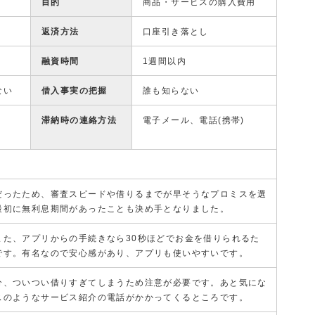
目的
商品・サービスの購入費用
返済方法
口座引き落とし
融資時間
1週間以内
ない
借入事実の把握
誰も知らない
滞納時の連絡方法
電子メール、電話(携帯)
だったため、審査スピードや借りるまでが早そうなプロミスを選
最初に無利息期間があったことも決め手となりました。
また、アプリからの手続きなら30秒ほどでお金を借りられるた
です。有名なので安心感があり、アプリも使いやすいです。
分、ついつい借りすぎてしまうため注意が必要です。あと気にな
スのようなサービス紹介の電話がかかってくるところです。