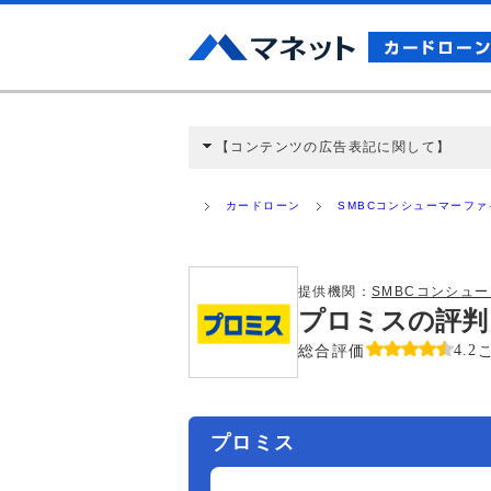
【コンテンツの広告表記に関して】
本コンテンツには、紹介している商品・商材
と弊社に対して企業から紹介報酬が支払われ
カードローン
SMBCコンシューマーフ
ミ収集などに基づき、公平性を担保した情
>提携企業一覧
提供機関：
SMBCコンシュ
プロミスの評判
総合評価
4.2
プロミス