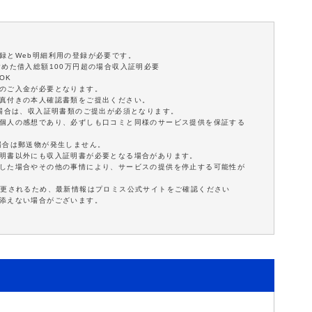
録とWeb明細利用の登録が必要です。
含めた借入総額100万円超の場合収入証明必要
OK
額のご入金が必要となります。
写真付きの本人確認書類をご提出ください。
の場合は、収入証明書類のご提出が必須となります。
は個人の感想であり、必ずしも口コミと同様のサービス提供を保証する
場合は郵送物が発生しません。
証明書以外にも収入証明書が必要となる場合があります。
延した場合やその他の事情により、サービスの提供を停止する可能性が
変更されるため、最新情報はプロミス公式サイトをご確認ください
に添えない場合がございます。