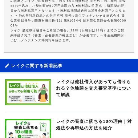
の提出とレイクでの登録が完了の方 60日間無利息 ※初めてのご契約 ※W
ebお申込み、ご契約額が50万円未満の方 ■無利息の注意点 ・初回契約翌
日から無利息適用となります ・無利息期間経過後は通常金利適用となりま
す ・他の無利息商品との併用不可 商号：新生フィナンシャル株式会社 貸
金業登録番号：関東財務局長(11) 第01024号 日本貸金業協会会員第0000
03号
レイク 最短即日融資をご希望の場合、21時（日曜日は18時）までのご契
約手続き完了（審査・必要書類の確認含む）が必要です。一部金融機関お
よび、メンテナンス時間等を除きます。
レイクに関する新着記事
レイクは他社借入があっても借りら
れる？体験談を交え審査基準につい
て解説
レイクの審査に落ちる10の理由｜対
処法や再申込の方法を紹介