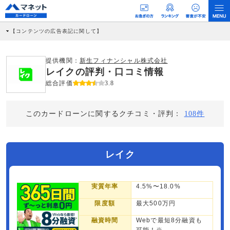
【コンテンツの広告表記に関して】
本コンテンツには、紹介している商品・商材の広告（リンク）を含む場合がありま
す。 これらの広告を経由して読者が企業ホームページを訪れ、成約が発生すると弊
社に対して企業から紹介報酬が支払われるという収益モデルです。 ただし、特定の
提供機関：
新生フィナンシャル株式会社
商品を根拠なくPRするものではなく、当編集部の調査／ユーザーへの口コミ収集な
レイクの評判・口コミ情報
どに基づき、公平性を担保した情報提供を行っています。
>提携企業一覧
総合評価
3.8
このカードローンに関するクチコミ・評判：
108件
レイク
実質年率
4.5%〜18.0%
限度額
最大500万円
融資時間
Webで最短8分融資も