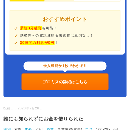
おすすめポイント
最短3分融資
も可能！
勤務先への電話連絡＆郵送物は原則なし！
30日間の利息が0円
！
借入可能か1秒でわかる!!
プロミスの詳細はこちら
投稿日：2023年7月26日
誰にも知られずにお金を借りられた
性別：
女性
年齢：
20代
職業：
専業主婦(主夫)
年収：
100-299万円