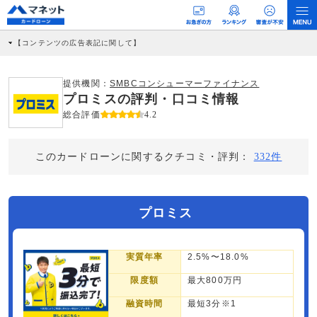
【コンテンツの広告表記に関して】
本コンテンツには、紹介している商品・商材の広告（リンク）を含む場合がありま
す。 これらの広告を経由して読者が企業ホームページを訪れ、成約が発生すると弊
社に対して企業から紹介報酬が支払われるという収益モデルです。 ただし、特定の
提供機関：
SMBCコンシューマーファイナンス
商品を根拠なくPRするものではなく、当編集部の調査／ユーザーへの口コミ収集な
プロミスの評判・口コミ情報
どに基づき、公平性を担保した情報提供を行っています。
>提携企業一覧
総合評価
4.2
このカードローンに関するクチコミ・評判：
332件
プロミス
実質年率
2.5%〜18.0%
限度額
最大800万円
融資時間
最短3分※1