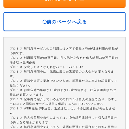
前のページへ戻る
プロミス 無利息サービスのご利用にはメアド登録とWeb明細利用の登録が
必要です。
プロミス 利用限度額が50万円超、且つ他社を含めた借入総額100万円超の
場合収入証明必要
プロミス 安定した収入があればパート・バイトOK
プロミス 無利息期間中に、残高に応じた返済額のご入金が必要となりま
す。
プロミス 運転免許証を提出できない方は、顔写真付きの本人確認書類をご
提出ください。
プロミス お申込時の年齢が18歳および19歳の場合は、収入証明書類のご
提出が必須となります。
プロミス 記事内で紹介している全ての口コミは個人の感想であり、必ずし
も口コミと同様のサービス提供を保証するものではございません。
プロミス WEB完結で申込み、返済遅延しない場合は郵送物が発生しませ
ん。
プロミス 借入希望額や条件によっては、身分証明書以外にも収入証明書が
必要となる場合があります。
プロミス 無利息期間中であっても、返済に遅延した場合やその他の事情に