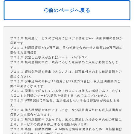
前のページへ戻る
プロミス 無利息サービスのご利用にはメアド登録とWeb明細利用の登録が
必要です。
プロミス 利用限度額が50万円超、且つ他社を含めた借入総額100万円超の
場合収入証明必要
プロミス 安定した収入があればパート・バイトOK
プロミス 無利息期間中に、残高に応じた返済額のご入金が必要となりま
す。
プロミス 運転免許証を提出できない方は、顔写真付きの本人確認書類をご
提出ください。
プロミス お申込時の年齢が18歳および19歳の場合は、収入証明書類のご
提出が必須となります。
プロミス 記事内で紹介している全ての口コミは個人の感想であり、必ずし
も口コミと同様のサービス提供を保証するものではございません。
プロミス WEB完結で申込み、返済遅延しない場合は郵送物が発生しませ
ん。
プロミス 借入希望額や条件によっては、身分証明書以外にも収入証明書が
必要となる場合があります。
プロミス 無利息期間中であっても、返済に遅延した場合やその他の事情に
より、サービスの提供を停止する可能性があります。
プロミス 店舗・自動契約機・ATM情報は随時変更されるため、最新情報は
プロミス公式サイトをご確認ください