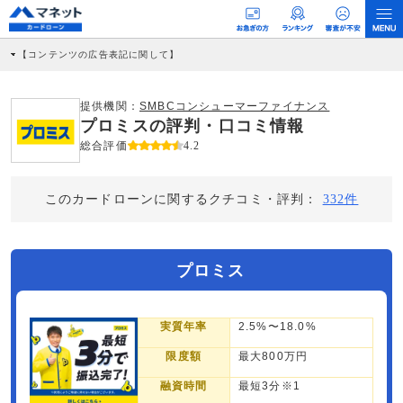
【コンテンツの広告表記に関して】
本コンテンツには、紹介している商品・商材の広告（リンク）を含む場合がありま
す。 これらの広告を経由して読者が企業ホームページを訪れ、成約が発生すると弊
社に対して企業から紹介報酬が支払われるという収益モデルです。 ただし、特定の
提供機関：
SMBCコンシューマーファイナンス
商品を根拠なくPRするものではなく、当編集部の調査／ユーザーへの口コミ収集な
プロミスの評判・口コミ情報
どに基づき、公平性を担保した情報提供を行っています。
>提携企業一覧
総合評価
4.2
このカードローンに関するクチコミ・評判：
332件
プロミス
実質年率
2.5%〜18.0%
限度額
最大800万円
融資時間
最短3分※1