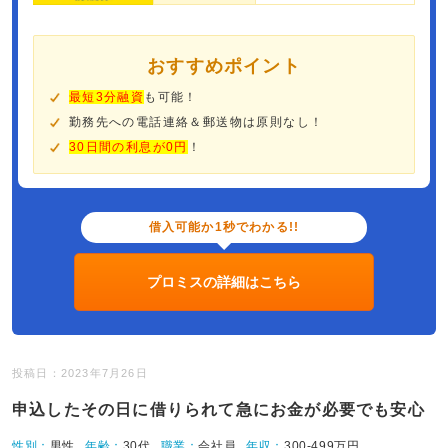
おすすめポイント
最短3分融資
も可能！
勤務先への電話連絡＆郵送物は原則なし！
30日間の利息が0円
！
借入可能か1秒でわかる!!
プロミスの詳細はこちら
投稿日：2023年7月26日
申込したその日に借りられて急にお金が必要でも安心
性別：
男性
年齢：
30代
職業：
会社員
年収：
300-499万円