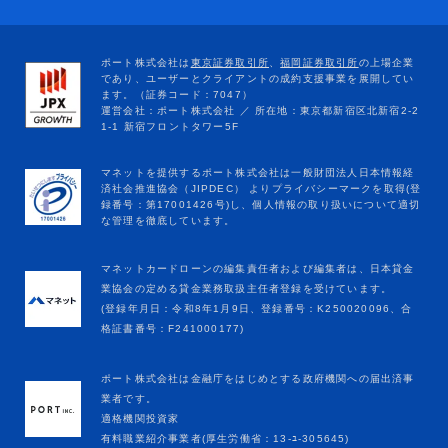
マネットカードローンの編集責任者および編集者は、日本貸金
業協会の定める貸金業務取扱主任者登録を受けています。
(登録年月日：令和8年1月9日、登録番号：K250020096、合
格証書番号：F241000177)
ポート株式会社は金融庁をはじめとする政府機関への届出済事
業者です。
適格機関投資家
有料職業紹介事業者(厚生労働省：13-ﾕ-305645)