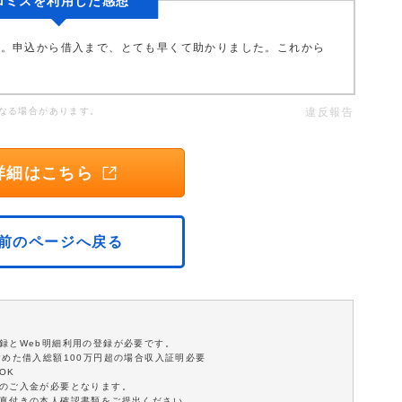
ロミスを利用した感想
た。申込から借入まで、とても早くて助かりました。これから
なる場合があります。
違反報告
詳細はこちら
前のページへ戻る
録とWeb明細利用の登録が必要です。
含めた借入総額100万円超の場合収入証明必要
OK
額のご入金が必要となります。
写真付きの本人確認書類をご提出ください。