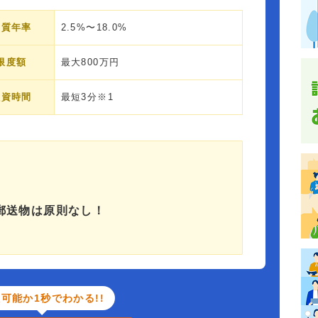
実質年率
2.5%〜18.0%
限度額
最大800万円
融資時間
最短3分※1
郵送物は原則なし！
可能か1秒でわかる!!