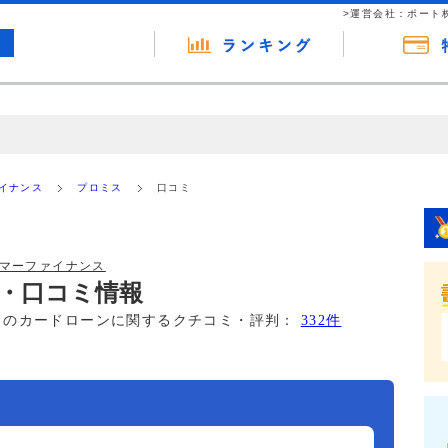
>運営会社：ポート
の広告（リンク）を含む場合があります。 これらの広告を経由して読者
るという収益モデルです。 ただし、特定の商品を根拠なくPRするもので
ァイナンス
プロミス
口コミ
報提供を行っています。
ーマーファイナンス
・口コミ情報
このカードローンに関するクチコミ・評判：
332件