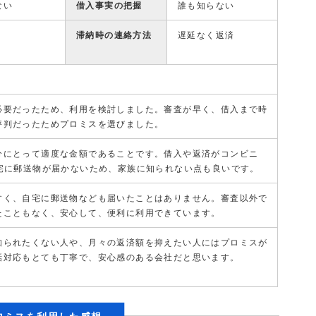
ない
借入事実の把握
誰も知らない
滞納時の連絡方法
遅延なく返済
必要だったため、利用を検討しました。審査が早く、借入まで時
評判だったためプロミスを選びました。
分にとって適度な金額であることです。借入や返済がコンビニ
自宅に郵送物が届かないため、家族に知られない点も良いです。
すく、自宅に郵送物なども届いたことはありません。審査以外で
たこともなく、安心して、便利に利用できています。
知られたくない人や、月々の返済額を抑えたい人にはプロミスが
話対応もとても丁寧で、安心感のある会社だと思います。