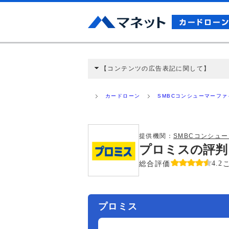
【コンテンツの広告表記に関して】
本コンテンツには、紹介している商品・商材
と弊社に対して企業から紹介報酬が支払われ
カードローン
SMBCコンシューマーフ
ミ収集などに基づき、公平性を担保した情
>提携企業一覧
提供機関：
SMBCコンシュ
プロミスの評判
総合評価
4.2
プロミス