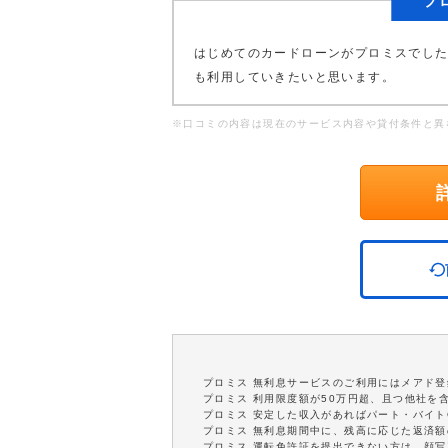
プ
はじめてのカードローンがプロミスでし
も利用していきたいと思います。
※口コミの内容は現在のサービス内容や貸付条件と異
プロミス 無利息サービスのご利用にはメアド登
プロミス 利用限度額が50万円超、且つ他社を
プロミス 安定した収入があればパート・バイト
プロミス 無利息期間中に、残高に応じた返済
プロミス 運転免許証を提出できない方は、顔