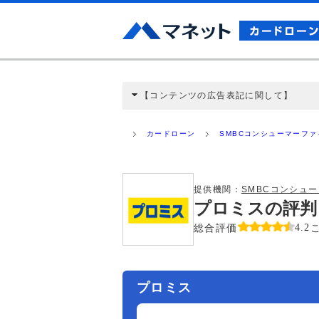
【コンテンツの広告表記に関して】
本コンテンツには、紹介している商品・商材
と弊社に対して企業から紹介報酬が支払われ
カードローン
SMBCコンシューマーフ
ミ収集などに基づき、公平性を担保した情
>提携企業一覧
提供機関：
SMBCコンシュ
プロミスの評判
総合評価
4.2
プロミス