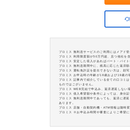
プロミス 無利息サービスのご利用にはメアド登
プロミス 利用限度額が50万円超、且つ他社を
プロミス 安定した収入があればパート・バイト
プロミス 無利息期間中に、残高に応じた返済
プロミス 運転免許証を提出できない方は、顔
プロミス お申込時の年齢が18歳および19歳
プロミス 記事内で紹介している全ての口コミ
ものではございません。
プロミス WEB完結で申込み、返済遅延しない
プロミス 借入希望額や条件によっては、身分
プロミス 無利息期間中であっても、返済に遅
あります。
プロミス 店舗・自動契約機・ATM情報は随時
プロミス ※お申込み時間や審査によりご希望