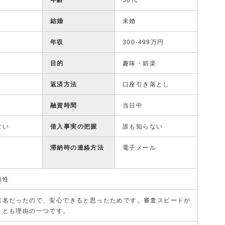
年齢
30代
結婚
未婚
年収
300-499万円
目的
趣味・娯楽
返済方法
口座引き落とし
融資時間
当日中
ない
借入事実の把握
誰も知らない
滞納時の連絡方法
電子メール
頼性
有名だったので、安心できると思ったためです。審査スピードが
ことも理由の一つです。