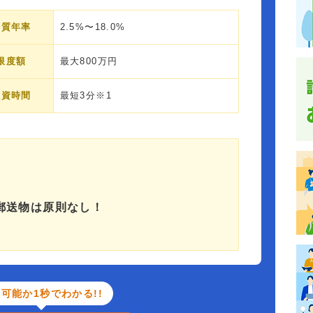
実質年率
2.5%〜18.0%
限度額
最大800万円
融資時間
最短3分※1
郵送物は原則なし！
可能か1秒でわかる!!