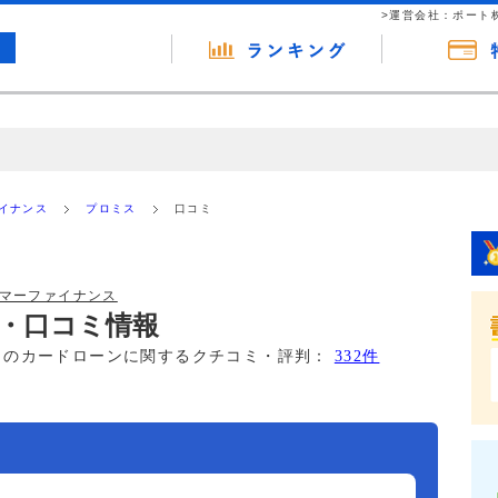
>運営会社：ポート
の広告（リンク）を含む場合があります。 これらの広告を経由して読者
るという収益モデルです。 ただし、特定の商品を根拠なくPRするもので
ァイナンス
プロミス
口コミ
報提供を行っています。
ーマーファイナンス
・口コミ情報
このカードローンに関するクチコミ・評判：
332件