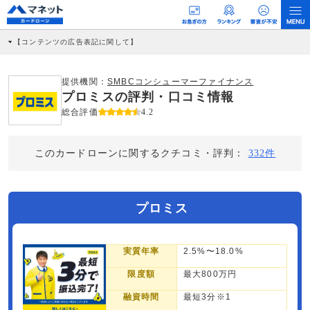
【コンテンツの広告表記に関して】
本コンテンツには、紹介している商品・商材の広告（リンク）を含む場合がありま
す。 これらの広告を経由して読者が企業ホームページを訪れ、成約が発生すると弊
社に対して企業から紹介報酬が支払われるという収益モデルです。 ただし、特定の
提供機関：
SMBCコンシューマーファイナンス
商品を根拠なくPRするものではなく、当編集部の調査／ユーザーへの口コミ収集な
プロミスの評判・口コミ情報
どに基づき、公平性を担保した情報提供を行っています。
>提携企業一覧
総合評価
4.2
このカードローンに関するクチコミ・評判：
332件
プロミス
実質年率
2.5%〜18.0%
限度額
最大800万円
融資時間
最短3分※1