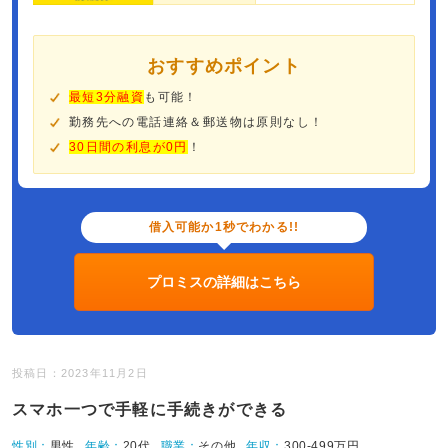
おすすめポイント
最短3分融資
も可能！
勤務先への電話連絡＆郵送物は原則なし！
30日間の利息が0円
！
借入可能か1秒でわかる!!
プロミスの詳細はこちら
投稿日：2023年11月2日
スマホ一つで手軽に手続きができる
性別：
男性
年齢：
20代
職業：
その他
年収：
300-499万円