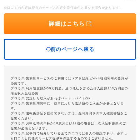
※口コミの内容は現在のサービス内容や貸付条件と異なる場合があります。
詳細はこちら
前のページへ戻る
プロミス 無利息サービスのご利用にはメアド登録とWeb明細利用の登録が
必要です。
プロミス 利用限度額が50万円超、且つ他社を含めた借入総額100万円超の
場合収入証明必要
プロミス 安定した収入があればパート・バイトOK
プロミス 無利息期間中に、残高に応じた返済額のご入金が必要となりま
す。
プロミス 運転免許証を提出できない方は、顔写真付きの本人確認書類をご
提出ください。
プロミス お申込時の年齢が18歳および19歳の場合は、収入証明書類のご
提出が必須となります。
プロミス 記事内で紹介している全ての口コミは個人の感想であり、必ずし
も口コミと同様のサービス提供を保証するものではございません。