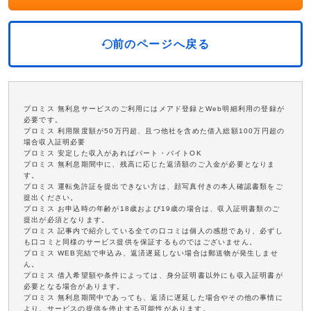
前のページへ戻る
プロミス 無利息サービスのご利用にはメアド登録とWeb明細利用の登録が
必要です。
プロミス 利用限度額が50万円超、且つ他社を含めた借入総額100万円超の
場合収入証明必要
プロミス 安定した収入があればパート・バイトOK
プロミス 無利息期間中に、残高に応じた返済額のご入金が必要となりま
す。
プロミス 運転免許証を提出できない方は、顔写真付きの本人確認書類をご
提出ください。
プロミス お申込時の年齢が18歳および19歳の場合は、収入証明書類のご
提出が必須となります。
プロミス 記事内で紹介している全ての口コミは個人の感想であり、必ずし
も口コミと同様のサービス提供を保証するものではございません。
プロミス WEB完結で申込み、返済遅延しない場合は郵送物が発生しませ
ん。
プロミス 借入希望額や条件によっては、身分証明書以外にも収入証明書が
必要となる場合があります。
プロミス 無利息期間中であっても、返済に遅延した場合やその他の事情に
より、サービスの提供を停止する可能性があります。