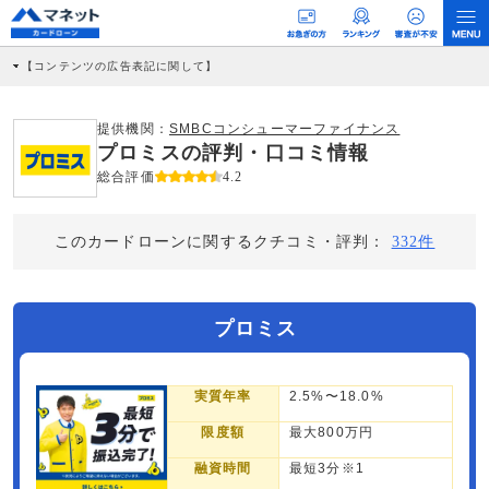
【コンテンツの広告表記に関して】
本コンテンツには、紹介している商品・商材の広告（リンク）を含む場合がありま
す。 これらの広告を経由して読者が企業ホームページを訪れ、成約が発生すると弊
社に対して企業から紹介報酬が支払われるという収益モデルです。 ただし、特定の
提供機関：
SMBCコンシューマーファイナンス
商品を根拠なくPRするものではなく、当編集部の調査／ユーザーへの口コミ収集な
プロミスの評判・口コミ情報
どに基づき、公平性を担保した情報提供を行っています。
>提携企業一覧
総合評価
4.2
このカードローンに関するクチコミ・評判：
332件
プロミス
実質年率
2.5%〜18.0%
限度額
最大800万円
融資時間
最短3分※1