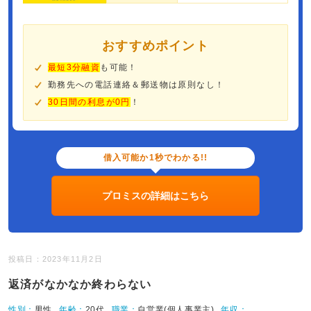
おすすめポイント
最短3分融資
も可能！
勤務先への電話連絡＆郵送物は原則なし！
30日間の利息が0円
！
借入可能か1秒でわかる!!
プロミスの詳細はこちら
投稿日：2023年11月2日
返済がなかなか終わらない
性別：
男性
年齢：
20代
職業：
自営業(個人事業主)
年収：