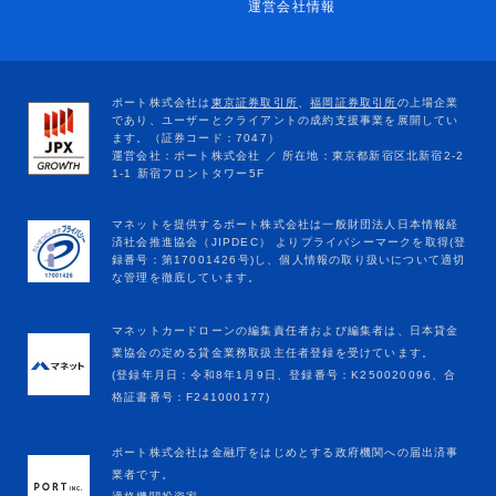
運営会社情報
マネットカードローンの編集責任者および編集者は、日本貸金
業協会の定める貸金業務取扱主任者登録を受けています。
(登録年月日：令和8年1月9日、登録番号：K250020096、合
格証書番号：F241000177)
ポート株式会社は金融庁をはじめとする政府機関への届出済事
業者です。