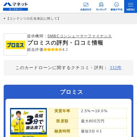
【コンテンツの広告表記に関して】
本コンテンツには、紹介している商品・商材の広告（リンク）を含む場合がありま
す。 これらの広告を経由して読者が企業ホームページを訪れ、成約が発生すると弊
社に対して企業から紹介報酬が支払われるという収益モデルです。 ただし、特定の
提供機関：
SMBCコンシューマーファイナンス
商品を根拠なくPRするものではなく、当編集部の調査／ユーザーへの口コミ収集な
プロミスの評判・口コミ情報
どに基づき、公平性を担保した情報提供を行っています。
>提携企業一覧
総合評価
4.2
このカードローンに関するクチコミ・評判：
332件
プロミス
実質年率
2.5%〜18.0%
限度額
最大800万円
融資時間
最短3分※1