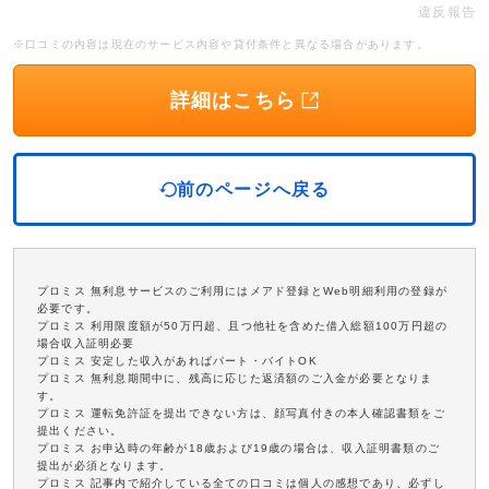
違反報告
※口コミの内容は現在のサービス内容や貸付条件と異なる場合があります。
詳細はこちら
前のページへ戻る
プロミス 無利息サービスのご利用にはメアド登録とWeb明細利用の登録が
必要です。
プロミス 利用限度額が50万円超、且つ他社を含めた借入総額100万円超の
場合収入証明必要
プロミス 安定した収入があればパート・バイトOK
プロミス 無利息期間中に、残高に応じた返済額のご入金が必要となりま
す。
プロミス 運転免許証を提出できない方は、顔写真付きの本人確認書類をご
提出ください。
プロミス お申込時の年齢が18歳および19歳の場合は、収入証明書類のご
提出が必須となります。
プロミス 記事内で紹介している全ての口コミは個人の感想であり、必ずし