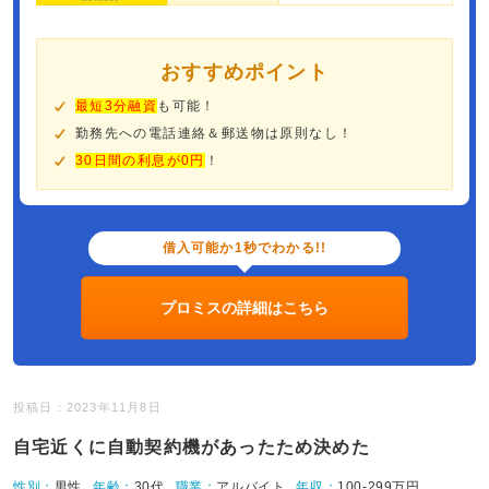
おすすめポイント
最短3分融資
も可能！
勤務先への電話連絡＆郵送物は原則なし！
30日間の利息が0円
！
借入可能か1秒でわかる!!
プロミスの詳細はこちら
投稿日：2023年11月8日
自宅近くに自動契約機があったため決めた
性別：
男性
年齢：
30代
職業：
アルバイト
年収：
100-299万円