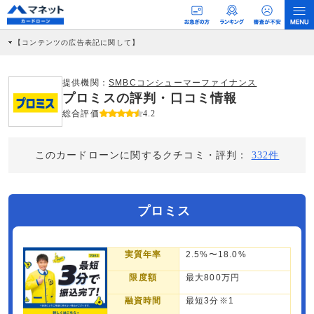
【コンテンツの広告表記に関して】
本コンテンツには、紹介している商品・商材の広告（リンク）を含む場合がありま
す。 これらの広告を経由して読者が企業ホームページを訪れ、成約が発生すると弊
社に対して企業から紹介報酬が支払われるという収益モデルです。 ただし、特定の
提供機関：
SMBCコンシューマーファイナンス
商品を根拠なくPRするものではなく、当編集部の調査／ユーザーへの口コミ収集な
プロミスの評判・口コミ情報
どに基づき、公平性を担保した情報提供を行っています。
>提携企業一覧
総合評価
4.2
このカードローンに関するクチコミ・評判：
332件
プロミス
実質年率
2.5%〜18.0%
限度額
最大800万円
融資時間
最短3分※1