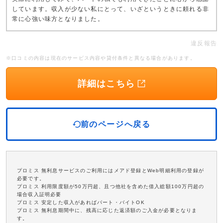
しています。収入が少ない私にとって、いざというときに頼れる非
常に心強い味方となりました。
違反報告
※口コミの内容は現在のサービス内容や貸付条件と異なる場合があります。
詳細はこちら
前のページへ戻る
プロミス 無利息サービスのご利用にはメアド登録とWeb明細利用の登録が
必要です。
プロミス 利用限度額が50万円超、且つ他社を含めた借入総額100万円超の
場合収入証明必要
プロミス 安定した収入があればパート・バイトOK
プロミス 無利息期間中に、残高に応じた返済額のご入金が必要となりま
す。