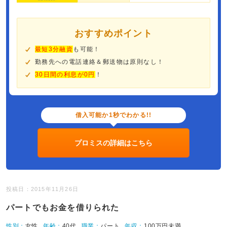
おすすめポイント
最短3分融資
も可能！
勤務先への電話連絡＆郵送物は原則なし！
30日間の利息が0円
！
借入可能か1秒でわかる!!
プロミスの詳細はこちら
投稿日：2015年11月26日
パートでもお金を借りられた
性別：
女性
年齢：
40代
職業：
パート
年収：
100万円未満