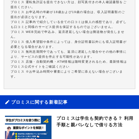
プロミス 運転免許証を提出できない方は、顔写真付きの本人確認書類をご
提出ください。
プロミス お申込時の年齢が18歳および19歳の場合は、収入証明書類のご
提出が必須となります。
プロミス 記事内で紹介している全ての口コミは個人の感想であり、必ずし
も口コミと同様のサービス提供を保証するものではございません。
プロミス WEB完結で申込み、返済遅延しない場合は郵送物が発生しませ
ん。
プロミス 借入希望額や条件によっては、身分証明書以外にも収入証明書が
必要となる場合があります。
プロミス 無利息期間中であっても、返済に遅延した場合やその他の事情に
より、サービスの提供を停止する可能性があります。
プロミス 店舗・自動契約機・ATM情報は随時変更されるため、最新情報は
プロミス公式サイトをご確認ください
プロミス ※お申込み時間や審査によりご希望に添えない場合がございま
す。
プロミスに関する新着記事
プロミスは学生も契約できる？ 利用
手順と親バレなしで借りる方法