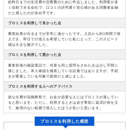
給料日までの生活費や交際費のために申込しました。利用客が多
く信頼できる会社で、口コミの評判通り安心感がある消費者金融
だと感じたのが決め手です。
プロミスを利用して良かった点
審査結果が出るまでが非常に速かったです。入店から約1時間で借
入でき、即日での借入を希望していた私にとって、このスピード
感は大きな魅力でした。
プロミスを利用して悪かった点
審査前後の確認電話で、何度も同じ質問をされた点は少し手間に
感じました。本人確認を徹底している証拠ではありますが、手続
きが重複している印象で面倒だと感じました。
プロミスを利用する人へのアドバイス
急な出費や冠婚葬祭で、お金が必要な人にはプロミスが適してい
ると思います。ただし、利用するときは必ず事前に返済計画を立
て、無理のない範囲で借入したほうが良いと思います。
プロミスを利用した感想