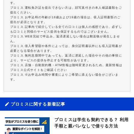
す。
プロミス 運転免許証を提出できない方は、顔写真付きの本人確認書類をご
提出ください。
プロミス お申込時の年齢が18歳および19歳の場合は、収入証明書類のご
提出が必須となります。
プロミス 記事内で紹介している全ての口コミは個人の感想であり、必ずし
も口コミと同様のサービス提供を保証するものではございません。
プロミス WEB完結で申込み、返済遅延しない場合は郵送物が発生しませ
ん。
プロミス 借入希望額や条件によっては、身分証明書以外にも収入証明書が
必要となる場合があります。
プロミス 無利息期間中であっても、返済に遅延した場合やその他の事情に
より、サービスの提供を停止する可能性があります。
プロミス 店舗・自動契約機・ATM情報は随時変更されるため、最新情報は
プロミス公式サイトをご確認ください
プロミス ※お申込み時間や審査によりご希望に添えない場合がございま
す。
プロミスに関する新着記事
プロミスは学生も契約できる？ 利用
手順と親バレなしで借りる方法