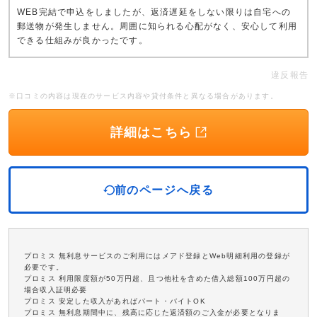
WEB完結で申込をしましたが、返済遅延をしない限りは自宅への
郵送物が発生しません。周囲に知られる心配がなく、安心して利用
できる仕組みが良かったです。
違反報告
※口コミの内容は現在のサービス内容や貸付条件と異なる場合があります。
詳細はこちら
前のページへ戻る
プロミス 無利息サービスのご利用にはメアド登録とWeb明細利用の登録が
必要です。
プロミス 利用限度額が50万円超、且つ他社を含めた借入総額100万円超の
場合収入証明必要
プロミス 安定した収入があればパート・バイトOK
プロミス 無利息期間中に、残高に応じた返済額のご入金が必要となりま