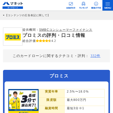
【コンテンツの広告表記に関して】
本コンテンツには、紹介している商品・商材の広告（リンク）を含む場合がありま
す。 これらの広告を経由して読者が企業ホームページを訪れ、成約が発生すると弊
社に対して企業から紹介報酬が支払われるという収益モデルです。 ただし、特定の
提供機関：
SMBCコンシューマーファイナンス
商品を根拠なくPRするものではなく、当編集部の調査／ユーザーへの口コミ収集な
プロミスの評判・口コミ情報
どに基づき、公平性を担保した情報提供を行っています。
>提携企業一覧
総合評価
4.2
このカードローンに関するクチコミ・評判：
332件
プロミス
実質年率
2.5%〜18.0%
限度額
最大800万円
融資時間
最短3分※1