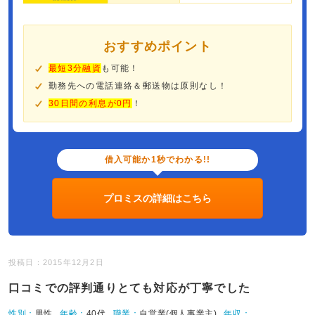
おすすめポイント
最短3分融資
も可能！
勤務先への電話連絡＆郵送物は原則なし！
30日間の利息が0円
！
借入可能か1秒でわかる!!
プロミスの詳細はこちら
投稿日：2015年12月2日
口コミでの評判通りとても対応が丁寧でした
性別：
男性
年齢：
40代
職業：
自営業(個人事業主)
年収：