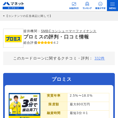
【コンテンツの広告表記に関して】
本コンテンツには、紹介している商品・商材の広告（リンク）を含む場合がありま
す。 これらの広告を経由して読者が企業ホームページを訪れ、成約が発生すると弊
社に対して企業から紹介報酬が支払われるという収益モデルです。 ただし、特定の
提供機関：
SMBCコンシューマーファイナンス
商品を根拠なくPRするものではなく、当編集部の調査／ユーザーへの口コミ収集な
プロミスの評判・口コミ情報
どに基づき、公平性を担保した情報提供を行っています。
>提携企業一覧
総合評価
4.2
このカードローンに関するクチコミ・評判：
332件
プロミス
実質年率
2.5%〜18.0%
限度額
最大800万円
融資時間
最短3分※1