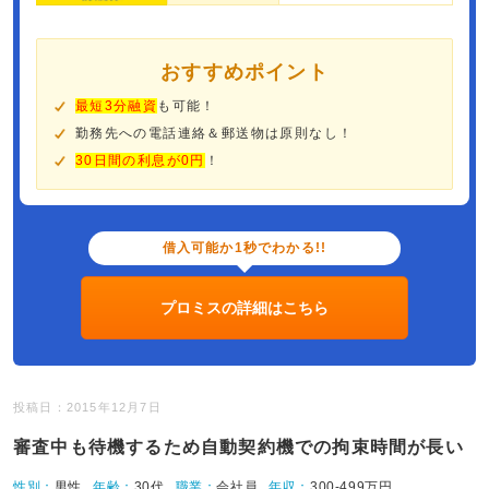
おすすめポイント
最短3分融資
も可能！
勤務先への電話連絡＆郵送物は原則なし！
30日間の利息が0円
！
借入可能か1秒でわかる!!
プロミスの詳細はこちら
投稿日：2015年12月7日
審査中も待機するため自動契約機での拘束時間が長い
性別：
男性
年齢：
30代
職業：
会社員
年収：
300-499万円