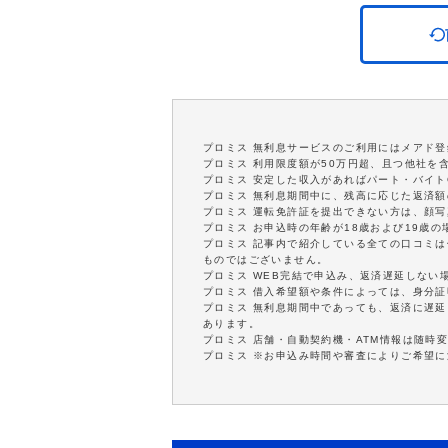
プロミス 無利息サービスのご利用にはメアド登
プロミス 利用限度額が50万円超、且つ他社を
プロミス 安定した収入があればパート・バイト
プロミス 無利息期間中に、残高に応じた返済
プロミス 運転免許証を提出できない方は、顔
プロミス お申込時の年齢が18歳および19歳
プロミス 記事内で紹介している全ての口コミ
ものではございません。
プロミス WEB完結で申込み、返済遅延しない
プロミス 借入希望額や条件によっては、身分
プロミス 無利息期間中であっても、返済に遅
あります。
プロミス 店舗・自動契約機・ATM情報は随時
プロミス ※お申込み時間や審査によりご希望