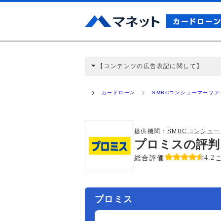
【コンテンツの広告表記に関して】
本コンテンツには、紹介している商品・商材
と弊社に対して企業から紹介報酬が支払われ
カードローン
SMBCコンシューマーフ
ミ収集などに基づき、公平性を担保した情
>提携企業一覧
提供機関：
SMBCコンシュ
プロミスの評判
総合評価
4.2
プロミス