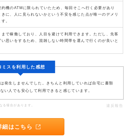
契約機のATMに限られていたため、毎回そこへ行く必要があり
ときに、人に見られないかという不安を感じた点が唯一のデメリ
ます。
くまで稼働しており、人目を避けて利用できます。ただし、先客
ずい思いをするため、混雑しない時間帯を選んで行くのが良いと
ロミスを利用した感想
物は発生しませんでした。きちんと利用していれば自宅に書類
くない人でも安心して利用できると感じています。
なる場合があります。
違反報告
詳細はこちら