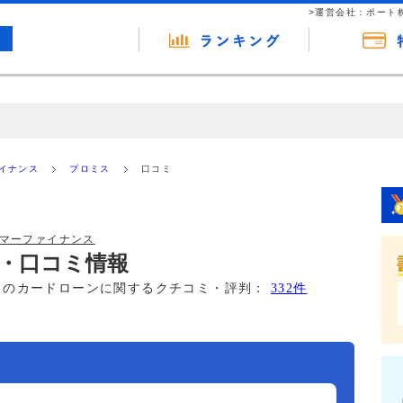
>運営会社：ポート
の広告（リンク）を含む場合があります。 これらの広告を経由して読者
るという収益モデルです。 ただし、特定の商品を根拠なくPRするもので
ァイナンス
プロミス
口コミ
報提供を行っています。
ーマーファイナンス
・口コミ情報
このカードローンに関するクチコミ・評判：
332件