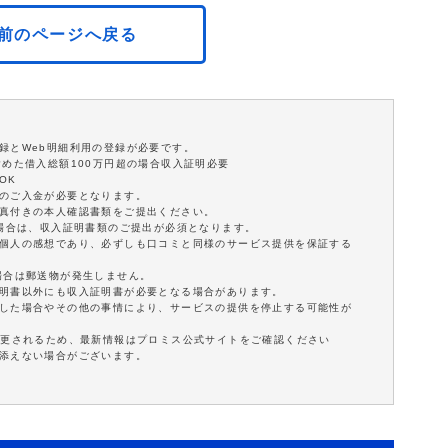
前のページへ戻る
録とWeb明細利用の登録が必要です。
含めた借入総額100万円超の場合収入証明必要
OK
額のご入金が必要となります。
写真付きの本人確認書類をご提出ください。
の場合は、収入証明書類のご提出が必須となります。
は個人の感想であり、必ずしも口コミと同様のサービス提供を保証する
場合は郵送物が発生しません。
証明書以外にも収入証明書が必要となる場合があります。
延した場合やその他の事情により、サービスの提供を停止する可能性が
変更されるため、最新情報はプロミス公式サイトをご確認ください
に添えない場合がございます。