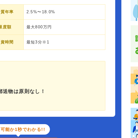
実質年率
2.5%〜18.0%
限度額
最大800万円
融資時間
最短3分※1
郵送物は原則なし！
可能か1秒でわかる!!