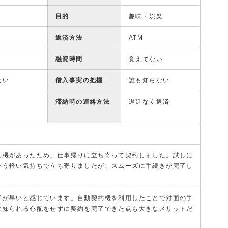
目的
趣味・娯楽
返済方法
ATM
融資時間
覚えてない
ない
借入事実の把握
誰も知らない
滞納時の連絡方法
遅延なく返済
約機があったため、仕事帰りに立ち寄って契約しました。試しに
いう軽い気持ちで立ち寄りましたが、スムーズに手続きが完了し
ドが早いと感じています。自動契約機を利用したことで対面の手
に知られる心配をせずに契約を完了できた点も大きなメリットだ