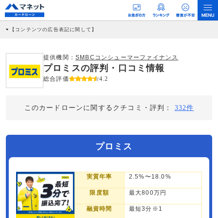
【コンテンツの広告表記に関して】
本コンテンツには、紹介している商品・商材の広告（リンク）を含む場合がありま
す。 これらの広告を経由して読者が企業ホームページを訪れ、成約が発生すると弊
社に対して企業から紹介報酬が支払われるという収益モデルです。 ただし、特定の
提供機関：
SMBCコンシューマーファイナンス
商品を根拠なくPRするものではなく、当編集部の調査／ユーザーへの口コミ収集な
プロミスの評判・口コミ情報
どに基づき、公平性を担保した情報提供を行っています。
>提携企業一覧
総合評価
4.2
このカードローンに関するクチコミ・評判：
332件
プロミス
実質年率
2.5%〜18.0%
限度額
最大800万円
融資時間
最短3分※1