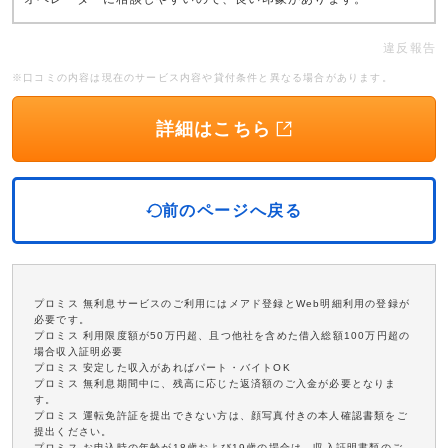
違反報告
※口コミの内容は現在のサービス内容や貸付条件と異なる場合があります。
詳細はこちら
前のページへ戻る
プロミス 無利息サービスのご利用にはメアド登録とWeb明細利用の登録が
必要です。
プロミス 利用限度額が50万円超、且つ他社を含めた借入総額100万円超の
場合収入証明必要
プロミス 安定した収入があればパート・バイトOK
プロミス 無利息期間中に、残高に応じた返済額のご入金が必要となりま
す。
プロミス 運転免許証を提出できない方は、顔写真付きの本人確認書類をご
提出ください。
プロミス お申込時の年齢が18歳および19歳の場合は、収入証明書類のご