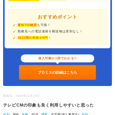
おすすめポイント
最短3分融資
も可能！
勤務先への電話連絡＆郵送物は原則なし！
30日間の利息が0円
！
借入可能か1秒でわかる!!
プロミスの詳細はこちら
投稿日：2015年12月16日
テレビCMの印象も良く利用しやすいと思った
性別：
男性
年齢：
50代
職業：
自営業(個人事業主)
年収：