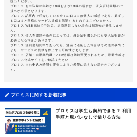
提出ください。
プロミス お申込時の年齢が18歳および19歳の場合は、収入証明書類のご
提出が必須となります。
プロミス 記事内で紹介している全ての口コミは個人の感想であり、必ずし
も口コミと同様のサービス提供を保証するものではございません。
プロミス WEB完結で申込み、返済遅延しない場合は郵送物が発生しませ
ん。
プロミス 借入希望額や条件によっては、身分証明書以外にも収入証明書が
必要となる場合があります。
プロミス 無利息期間中であっても、返済に遅延した場合やその他の事情に
より、サービスの提供を停止する可能性があります。
プロミス 店舗・自動契約機・ATM情報は随時変更されるため、最新情報は
プロミス公式サイトをご確認ください
プロミス ※お申込み時間や審査によりご希望に添えない場合がございま
す。
プロミスに関する新着記事
プロミスは学生も契約できる？ 利用
手順と親バレなしで借りる方法