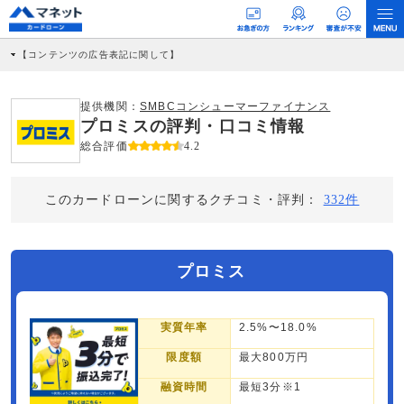
【コンテンツの広告表記に関して】
本コンテンツには、紹介している商品・商材の広告（リンク）を含む場合がありま
す。 これらの広告を経由して読者が企業ホームページを訪れ、成約が発生すると弊
社に対して企業から紹介報酬が支払われるという収益モデルです。 ただし、特定の
提供機関：
SMBCコンシューマーファイナンス
商品を根拠なくPRするものではなく、当編集部の調査／ユーザーへの口コミ収集な
プロミスの評判・口コミ情報
どに基づき、公平性を担保した情報提供を行っています。
>提携企業一覧
総合評価
4.2
このカードローンに関するクチコミ・評判：
332件
プロミス
実質年率
2.5%〜18.0%
限度額
最大800万円
融資時間
最短3分※1