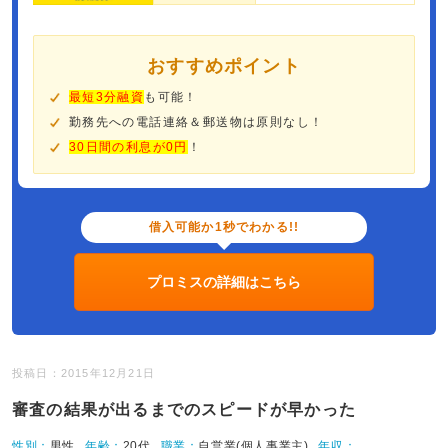
おすすめポイント
最短3分融資
も可能！
勤務先への電話連絡＆郵送物は原則なし！
30日間の利息が0円
！
借入可能か1秒でわかる!!
プロミスの詳細はこちら
投稿日：2015年12月21日
審査の結果が出るまでのスピードが早かった
性別：
男性
年齢：
20代
職業：
自営業(個人事業主)
年収：