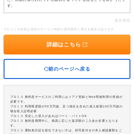
す。
違反報告
※口コミの内容は現在のサービス内容や貸付条件と異なる場合があります。
詳細はこちら
前のページへ戻る
プロミス 無利息サービスのご利用にはメアド登録とWeb明細利用の登録が
必要です。
プロミス 利用限度額が50万円超、且つ他社を含めた借入総額100万円超の
場合収入証明必要
プロミス 安定した収入があればパート・バイトOK
プロミス 無利息期間中に、残高に応じた返済額のご入金が必要となりま
す。
プロミス 運転免許証を提出できない方は、顔写真付きの本人確認書類をご