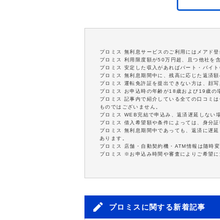
プロミス 無利息サービスのご利用にはメアド登
プロミス 利用限度額が50万円超、且つ他社を
プロミス 安定した収入があればパート・バイト
プロミス 無利息期間中に、残高に応じた返済
プロミス 運転免許証を提出できない方は、顔
プロミス お申込時の年齢が18歳および19歳
プロミス 記事内で紹介している全ての口コミ
ものではございません。
プロミス WEB完結で申込み、返済遅延しない
プロミス 借入希望額や条件によっては、身分
プロミス 無利息期間中であっても、返済に遅
あります。
プロミス 店舗・自動契約機・ATM情報は随時
プロミス ※お申込み時間や審査によりご希望
プロミスに関する新着記事