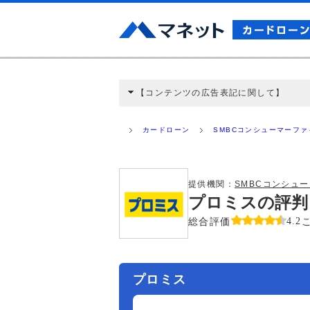
【コンテンツの広告表記に関して】
本コンテンツには、紹介している商品・商材
と弊社に対して企業から紹介報酬が支払われ
カードローン
SMBCコンシューマーフ
ミ収集などに基づき、公平性を担保した情
>提携企業一覧
提供機関：
SMBCコンシュ
プロミスの評判
総合評価
4.2
プロミス