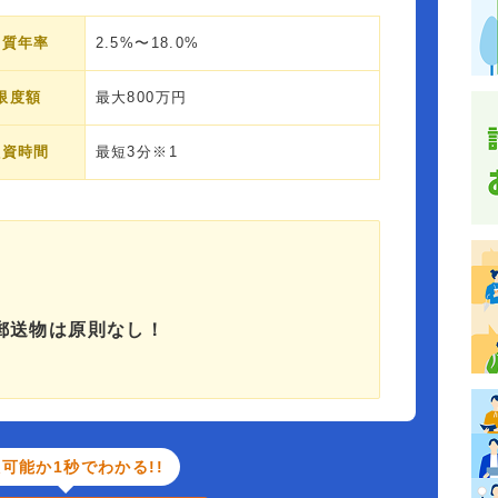
実質年率
2.5%〜18.0%
限度額
最大800万円
融資時間
最短3分※1
郵送物は原則なし！
可能か1秒でわかる!!