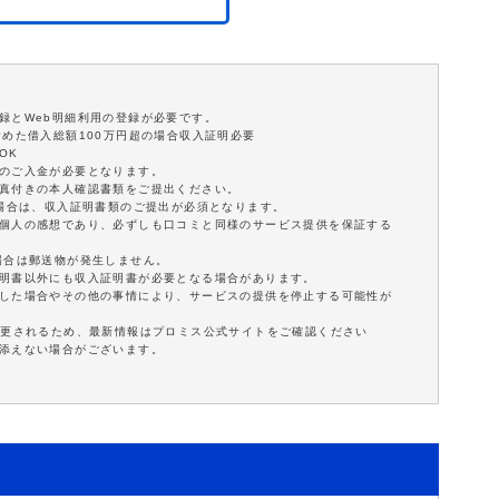
録とWeb明細利用の登録が必要です。
含めた借入総額100万円超の場合収入証明必要
OK
額のご入金が必要となります。
写真付きの本人確認書類をご提出ください。
の場合は、収入証明書類のご提出が必須となります。
は個人の感想であり、必ずしも口コミと同様のサービス提供を保証する
場合は郵送物が発生しません。
証明書以外にも収入証明書が必要となる場合があります。
延した場合やその他の事情により、サービスの提供を停止する可能性が
変更されるため、最新情報はプロミス公式サイトをご確認ください
に添えない場合がございます。