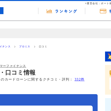
>運営会社：ポート
の広告（リンク）を含む場合があります。 これらの広告を経由して読者
るという収益モデルです。 ただし、特定の商品を根拠なくPRするもので
ァイナンス
プロミス
口コミ
報提供を行っています。
ーマーファイナンス
・口コミ情報
このカードローンに関するクチコミ・評判：
332件