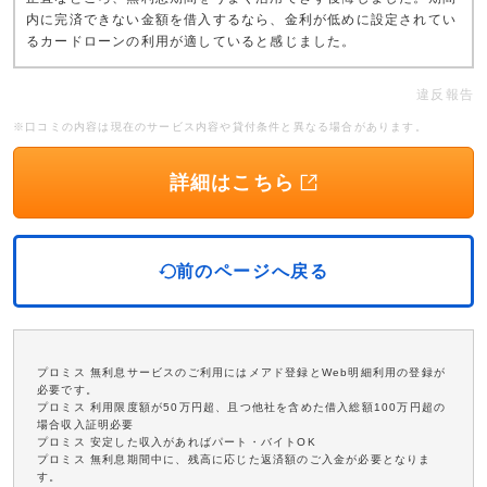
内に完済できない金額を借入するなら、金利が低めに設定されてい
るカードローンの利用が適していると感じました。
違反報告
※口コミの内容は現在のサービス内容や貸付条件と異なる場合があります。
詳細はこちら
前のページへ戻る
プロミス 無利息サービスのご利用にはメアド登録とWeb明細利用の登録が
必要です。
プロミス 利用限度額が50万円超、且つ他社を含めた借入総額100万円超の
場合収入証明必要
プロミス 安定した収入があればパート・バイトOK
プロミス 無利息期間中に、残高に応じた返済額のご入金が必要となりま
す。