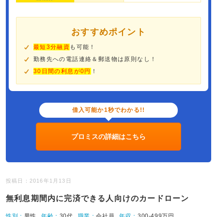
おすすめポイント
最短3分融資
も可能！
勤務先への電話連絡＆郵送物は原則なし！
30日間の利息が0円
！
借入可能か1秒でわかる!!
プロミスの詳細はこちら
投稿日：2016年1月13日
無利息期間内に完済できる人向けのカードローン
性別：
男性
年齢：
30代
職業：
会社員
年収：
300-499万円