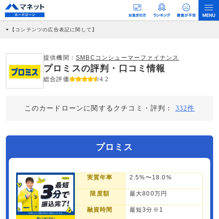
【コンテンツの広告表記に関して】
本コンテンツには、紹介している商品・商材の広告（リンク）を含む場合がありま
す。 これらの広告を経由して読者が企業ホームページを訪れ、成約が発生すると弊
社に対して企業から紹介報酬が支払われるという収益モデルです。 ただし、特定の
提供機関：
SMBCコンシューマーファイナンス
商品を根拠なくPRするものではなく、当編集部の調査／ユーザーへの口コミ収集な
プロミスの評判・口コミ情報
どに基づき、公平性を担保した情報提供を行っています。
>提携企業一覧
総合評価
4.2
このカードローンに関するクチコミ・評判：
332件
プロミス
実質年率
2.5%〜18.0%
限度額
最大800万円
融資時間
最短3分※1