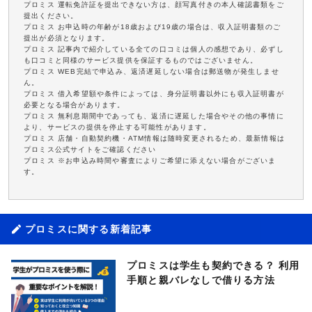
プロミス 運転免許証を提出できない方は、顔写真付きの本人確認書類をご
提出ください。
プロミス お申込時の年齢が18歳および19歳の場合は、収入証明書類のご
提出が必須となります。
プロミス 記事内で紹介している全ての口コミは個人の感想であり、必ずし
も口コミと同様のサービス提供を保証するものではございません。
プロミス WEB完結で申込み、返済遅延しない場合は郵送物が発生しませ
ん。
プロミス 借入希望額や条件によっては、身分証明書以外にも収入証明書が
必要となる場合があります。
プロミス 無利息期間中であっても、返済に遅延した場合やその他の事情に
より、サービスの提供を停止する可能性があります。
プロミス 店舗・自動契約機・ATM情報は随時変更されるため、最新情報は
プロミス公式サイトをご確認ください
プロミス ※お申込み時間や審査によりご希望に添えない場合がございま
す。
プロミスに関する新着記事
プロミスは学生も契約できる？ 利用
手順と親バレなしで借りる方法