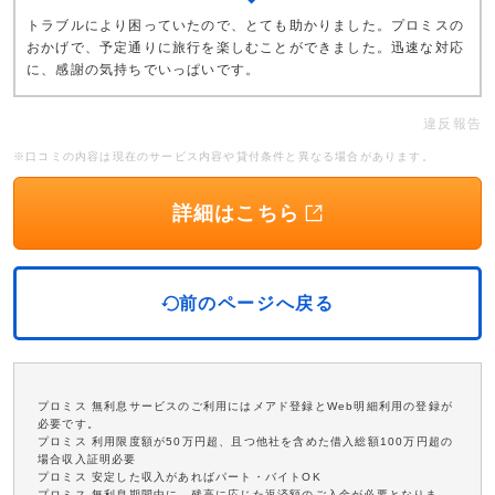
トラブルにより困っていたので、とても助かりました。プロミスの
おかげで、予定通りに旅行を楽しむことができました。迅速な対応
に、感謝の気持ちでいっぱいです。
違反報告
※口コミの内容は現在のサービス内容や貸付条件と異なる場合があります。
詳細はこちら
前のページへ戻る
プロミス 無利息サービスのご利用にはメアド登録とWeb明細利用の登録が
必要です。
プロミス 利用限度額が50万円超、且つ他社を含めた借入総額100万円超の
場合収入証明必要
プロミス 安定した収入があればパート・バイトOK
プロミス 無利息期間中に、残高に応じた返済額のご入金が必要となりま