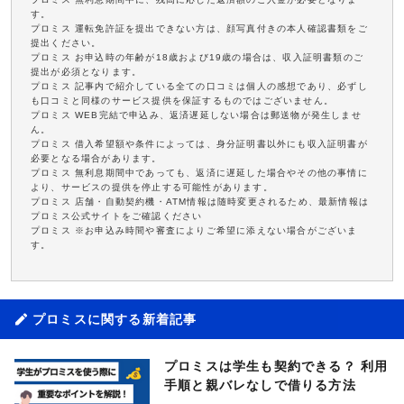
す。
プロミス 運転免許証を提出できない方は、顔写真付きの本人確認書類をご
提出ください。
プロミス お申込時の年齢が18歳および19歳の場合は、収入証明書類のご
提出が必須となります。
プロミス 記事内で紹介している全ての口コミは個人の感想であり、必ずし
も口コミと同様のサービス提供を保証するものではございません。
プロミス WEB完結で申込み、返済遅延しない場合は郵送物が発生しませ
ん。
プロミス 借入希望額や条件によっては、身分証明書以外にも収入証明書が
必要となる場合があります。
プロミス 無利息期間中であっても、返済に遅延した場合やその他の事情に
より、サービスの提供を停止する可能性があります。
プロミス 店舗・自動契約機・ATM情報は随時変更されるため、最新情報は
プロミス公式サイトをご確認ください
プロミス ※お申込み時間や審査によりご希望に添えない場合がございま
す。
プロミスに関する新着記事
プロミスは学生も契約できる？ 利用
手順と親バレなしで借りる方法