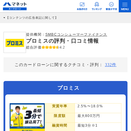
【コンテンツの広告表記に関して】
本コンテンツには、紹介している商品・商材の広告（リンク）を含む場合がありま
す。 これらの広告を経由して読者が企業ホームページを訪れ、成約が発生すると弊
社に対して企業から紹介報酬が支払われるという収益モデルです。 ただし、特定の
提供機関：
SMBCコンシューマーファイナンス
商品を根拠なくPRするものではなく、当編集部の調査／ユーザーへの口コミ収集な
プロミスの評判・口コミ情報
どに基づき、公平性を担保した情報提供を行っています。
>提携企業一覧
総合評価
4.2
このカードローンに関するクチコミ・評判：
332件
プロミス
実質年率
2.5%〜18.0%
限度額
最大800万円
融資時間
最短3分※1