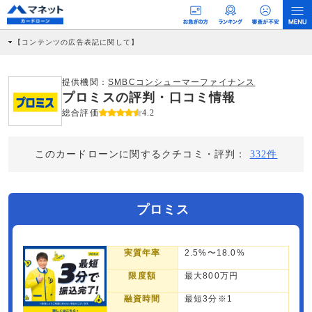
【コンテンツの広告表記に関して】
本コンテンツには、紹介している商品・商材の広告（リンク）を含む場合がありま
す。 これらの広告を経由して読者が企業ホームページを訪れ、成約が発生すると弊
社に対して企業から紹介報酬が支払われるという収益モデルです。 ただし、特定の
提供機関：
SMBCコンシューマーファイナンス
商品を根拠なくPRするものではなく、当編集部の調査／ユーザーへの口コミ収集な
プロミスの評判・口コミ情報
どに基づき、公平性を担保した情報提供を行っています。
>提携企業一覧
総合評価
4.2
このカードローンに関するクチコミ・評判：
332件
プロミス
実質年率
2.5%〜18.0%
限度額
最大800万円
融資時間
最短3分※1