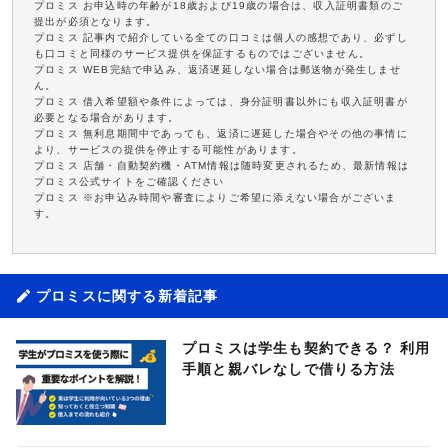
プロミス お申込時の年齢が18歳および19歳の場合は、収入証明書類のご
提出が必須となります。
プロミス 記事内で紹介している全ての口コミは個人の感想であり、必ずし
も口コミと同様のサービス提供を保証するものではございません。
プロミス WEB完結で申込み、返済遅延しない場合は郵送物が発生しませ
ん。
プロミス 借入希望額や条件によっては、身分証明書以外にも収入証明書が
必要となる場合があります。
プロミス 無利息期間中であっても、返済に遅延した場合やその他の事情に
より、サービスの提供を停止する可能性があります。
プロミス 店舗・自動契約機・ATM情報は随時変更されるため、最新情報は
プロミス公式サイトをご確認ください
プロミス ※お申込み時間や審査によりご希望に添えない場合がございま
す。
プロミスに関する新着記事
プロミスは学生も契約できる？ 利用
手順と親バレなしで借りる方法