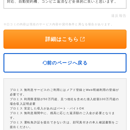
対応、自動契約機、コンビニ返済など全体的に良いと思います。
違反報告
※口コミの内容は現在のサービス内容や貸付条件と異なる場合があります。
詳細はこちら
前のページへ戻る
プロミス 無利息サービスのご利用にはメアド登録とWeb明細利用の登録が
必要です。
プロミス 利用限度額が50万円超、且つ他社を含めた借入総額100万円超の
場合収入証明必要
プロミス 安定した収入があればパート・バイトOK
プロミス 無利息期間中に、残高に応じた返済額のご入金が必要となりま
す。
プロミス 運転免許証を提出できない方は、顔写真付きの本人確認書類をご
提出ください。