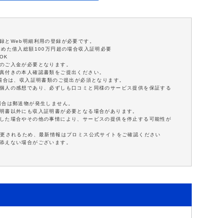
録とWeb明細利用の登録が必要です。
含めた借入総額100万円超の場合収入証明必要
OK
額のご入金が必要となります。
写真付きの本人確認書類をご提出ください。
の場合は、収入証明書類のご提出が必須となります。
は個人の感想であり、必ずしも口コミと同様のサービス提供を保証する
場合は郵送物が発生しません。
証明書以外にも収入証明書が必要となる場合があります。
延した場合やその他の事情により、サービスの提供を停止する可能性が
変更されるため、最新情報はプロミス公式サイトをご確認ください
に添えない場合がございます。