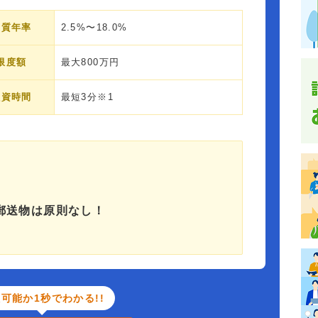
実質年率
2.5%〜18.0%
限度額
最大800万円
融資時間
最短3分※1
郵送物は原則なし！
可能か1秒でわかる!!