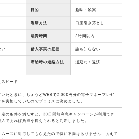
目的
趣味・娯楽
返済方法
口座引き落とし
融資時間
3時間以内
ない
借入事実の把握
誰も知らない
滞納時の連絡方法
遅延なく返済
入スピード
いたときに、ちょうどWEBで2,000円分の電子マネープレゼ
ンを実施していたのでプロミスに決めました。
一定の条件を満たすと、30日間無利息キャンペーンが利用でき
借入であれば負担を抑えられると判断しました。
スムーズに対応してもらえたので特に不満はありません。あえて