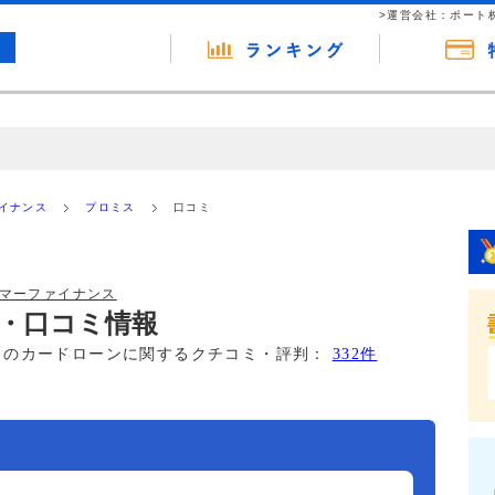
>運営会社：ポート
の広告（リンク）を含む場合があります。 これらの広告を経由して読者
るという収益モデルです。 ただし、特定の商品を根拠なくPRするもので
ァイナンス
プロミス
口コミ
報提供を行っています。
ーマーファイナンス
・口コミ情報
このカードローンに関するクチコミ・評判：
332件