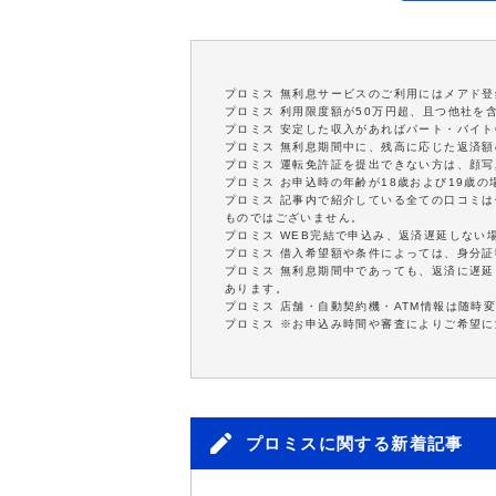
プロミス 無利息サービスのご利用にはメアド登
プロミス 利用限度額が50万円超、且つ他社を
プロミス 安定した収入があればパート・バイト
プロミス 無利息期間中に、残高に応じた返済
プロミス 運転免許証を提出できない方は、顔
プロミス お申込時の年齢が18歳および19歳
プロミス 記事内で紹介している全ての口コミ
ものではございません。
プロミス WEB完結で申込み、返済遅延しない
プロミス 借入希望額や条件によっては、身分
プロミス 無利息期間中であっても、返済に遅
あります。
プロミス 店舗・自動契約機・ATM情報は随時
プロミス ※お申込み時間や審査によりご希望
プロミスに関する新着記事