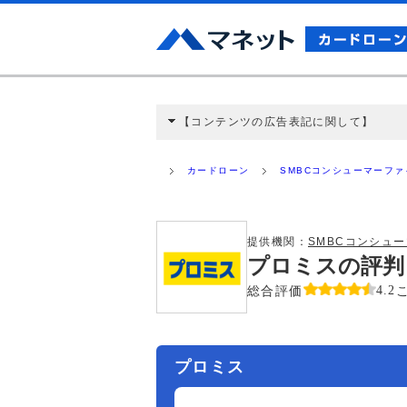
【コンテンツの広告表記に関して】
本コンテンツには、紹介している商品・商材
と弊社に対して企業から紹介報酬が支払われ
カードローン
SMBCコンシューマーフ
ミ収集などに基づき、公平性を担保した情
>提携企業一覧
提供機関：
SMBCコンシュ
プロミスの評判
総合評価
4.2
プロミス