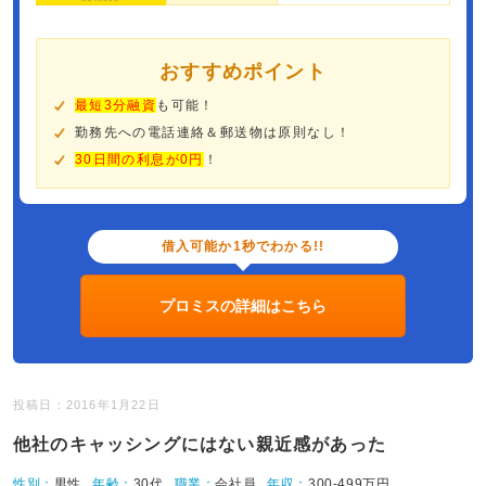
おすすめポイント
最短3分融資
も可能！
勤務先への電話連絡＆郵送物は原則なし！
30日間の利息が0円
！
借入可能か1秒でわかる!!
プロミスの詳細はこちら
投稿日：2016年1月22日
他社のキャッシングにはない親近感があった
性別：
男性
年齢：
30代
職業：
会社員
年収：
300-499万円