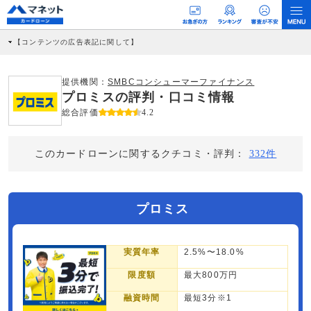
【コンテンツの広告表記に関して】
本コンテンツには、紹介している商品・商材の広告（リンク）を含む場合がありま
す。 これらの広告を経由して読者が企業ホームページを訪れ、成約が発生すると弊
社に対して企業から紹介報酬が支払われるという収益モデルです。 ただし、特定の
提供機関：
SMBCコンシューマーファイナンス
商品を根拠なくPRするものではなく、当編集部の調査／ユーザーへの口コミ収集な
プロミスの評判・口コミ情報
どに基づき、公平性を担保した情報提供を行っています。
>提携企業一覧
総合評価
4.2
このカードローンに関するクチコミ・評判：
332件
プロミス
実質年率
2.5%〜18.0%
限度額
最大800万円
融資時間
最短3分※1