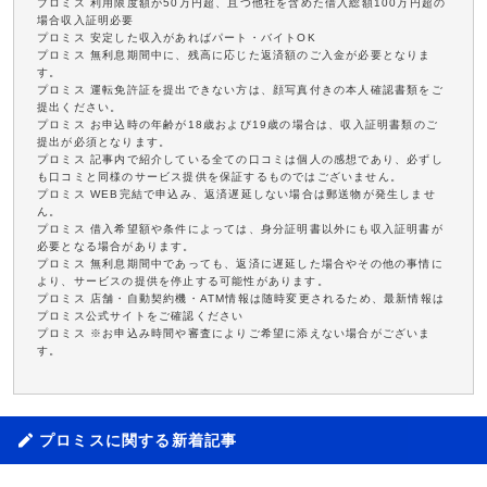
プロミス 利用限度額が50万円超、且つ他社を含めた借入総額100万円超の
場合収入証明必要
プロミス 安定した収入があればパート・バイトOK
プロミス 無利息期間中に、残高に応じた返済額のご入金が必要となりま
す。
プロミス 運転免許証を提出できない方は、顔写真付きの本人確認書類をご
提出ください。
プロミス お申込時の年齢が18歳および19歳の場合は、収入証明書類のご
提出が必須となります。
プロミス 記事内で紹介している全ての口コミは個人の感想であり、必ずし
も口コミと同様のサービス提供を保証するものではございません。
プロミス WEB完結で申込み、返済遅延しない場合は郵送物が発生しませ
ん。
プロミス 借入希望額や条件によっては、身分証明書以外にも収入証明書が
必要となる場合があります。
プロミス 無利息期間中であっても、返済に遅延した場合やその他の事情に
より、サービスの提供を停止する可能性があります。
プロミス 店舗・自動契約機・ATM情報は随時変更されるため、最新情報は
プロミス公式サイトをご確認ください
プロミス ※お申込み時間や審査によりご希望に添えない場合がございま
す。
プロミスに関する新着記事