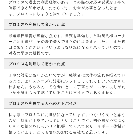
プロミスで過去に利用経験があり、その際の対応や説明が丁寧で
信頼できる印象があったからです。お金が必要となったときに
は、プロミスにしようと決めていました。
プロミスを利用して良かった点
最短即日融資が可能な点です。書類を準備し、自動契約機コーナ
ーに足を運び、その場で借入できたのには驚きました。「また後
日に来てください」というような状況になると思っていたので、
対応の早さに脱帽です。
プロミスを利用して悪かった点
丁寧な対応はありがたいですが、経験者は大体の流れを掴めてい
るので、よりスムーズな対応にシフトしてくれてもいいのかもし
れません。もちろん、初心者にとって丁寧さが、いかにありがた
いかを身をもって感じていることは言うまでもありません。
プロミスを利用する人へのアドバイス
私は毎回プロミスにお世話になっています。つくづく良いと思う
のが、対応が丁寧でかつ早いということです。初心者が不安にな
りそうな部分をしっかりと把握してくれており、サポート体制が
整っています。とても信頼のおける会社だと思います。