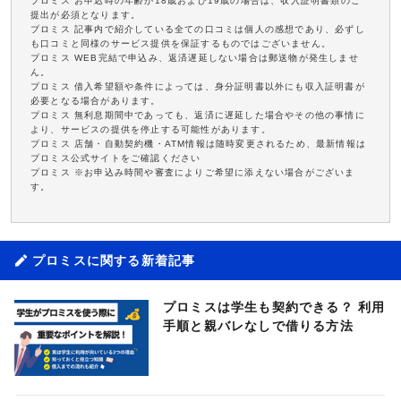
プロミス お申込時の年齢が18歳および19歳の場合は、収入証明書類のご
提出が必須となります。
プロミス 記事内で紹介している全ての口コミは個人の感想であり、必ずし
も口コミと同様のサービス提供を保証するものではございません。
プロミス WEB完結で申込み、返済遅延しない場合は郵送物が発生しませ
ん。
プロミス 借入希望額や条件によっては、身分証明書以外にも収入証明書が
必要となる場合があります。
プロミス 無利息期間中であっても、返済に遅延した場合やその他の事情に
より、サービスの提供を停止する可能性があります。
プロミス 店舗・自動契約機・ATM情報は随時変更されるため、最新情報は
プロミス公式サイトをご確認ください
プロミス ※お申込み時間や審査によりご希望に添えない場合がございま
す。
プロミスに関する新着記事
プロミスは学生も契約できる？ 利用
手順と親バレなしで借りる方法