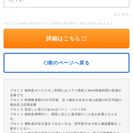
ったです。
違反報告
※口コミの内容は現在のサービス内容や貸付条件と異なる場合があります。
詳細はこちら
前のページへ戻る
プロミス 無利息サービスのご利用にはメアド登録とWeb明細利用の登録が
必要です。
プロミス 利用限度額が50万円超、且つ他社を含めた借入総額100万円超の
場合収入証明必要
プロミス 安定した収入があればパート・バイトOK
プロミス 無利息期間中に、残高に応じた返済額のご入金が必要となりま
す。
プロミス 運転免許証を提出できない方は、顔写真付きの本人確認書類をご
提出ください。