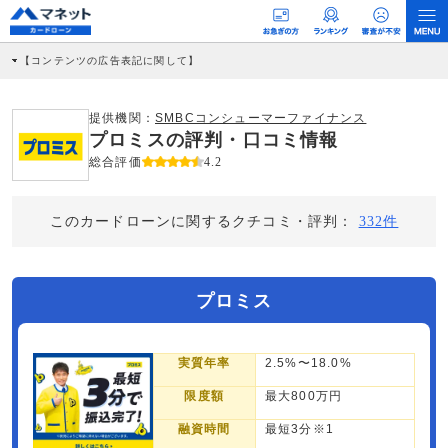
【コンテンツの広告表記に関して】
本コンテンツには、紹介している商品・商材の広告（リンク）を含む場合がありま
す。 これらの広告を経由して読者が企業ホームページを訪れ、成約が発生すると弊
社に対して企業から紹介報酬が支払われるという収益モデルです。 ただし、特定の
提供機関：
SMBCコンシューマーファイナンス
商品を根拠なくPRするものではなく、当編集部の調査／ユーザーへの口コミ収集な
プロミスの評判・口コミ情報
どに基づき、公平性を担保した情報提供を行っています。
>提携企業一覧
総合評価
4.2
このカードローンに関するクチコミ・評判：
332件
プロミス
実質年率
2.5%〜18.0%
限度額
最大800万円
融資時間
最短3分※1