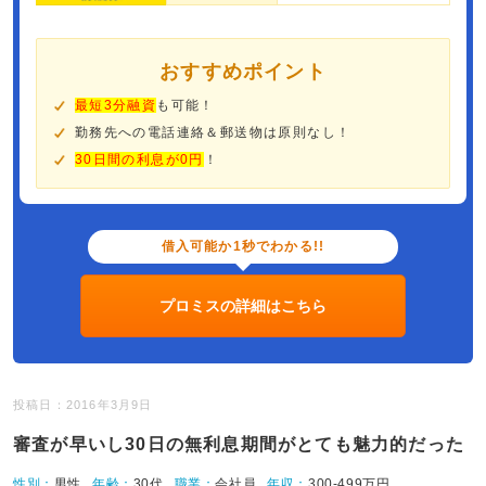
おすすめポイント
最短3分融資
も可能！
勤務先への電話連絡＆郵送物は原則なし！
30日間の利息が0円
！
借入可能か1秒でわかる!!
プロミスの詳細はこちら
投稿日：2016年3月9日
審査が早いし30日の無利息期間がとても魅力的だった
性別：
男性
年齢：
30代
職業：
会社員
年収：
300-499万円