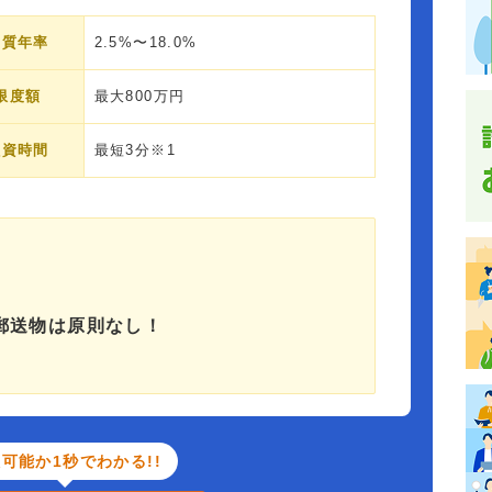
実質年率
2.5%〜18.0%
限度額
最大800万円
融資時間
最短3分※1
郵送物は原則なし！
可能か1秒でわかる!!