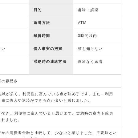
目的
趣味・娯楽
返済方法
ATM
融資時間
3時間以内
ない
借入事実の把握
誰も知らない
滞納時の連絡方法
遅延なく返済
済の容易さ
る地域が多く、利便性に富んでいる点が決め手です。また、利用
自由に借入や返済ができる点が良いと感じました。
用ができ、利便性に富んでいると思います。契約時の案内も親切
られました。
ほかの消費者金融と比較して、少ないと感じました。主要駅とい