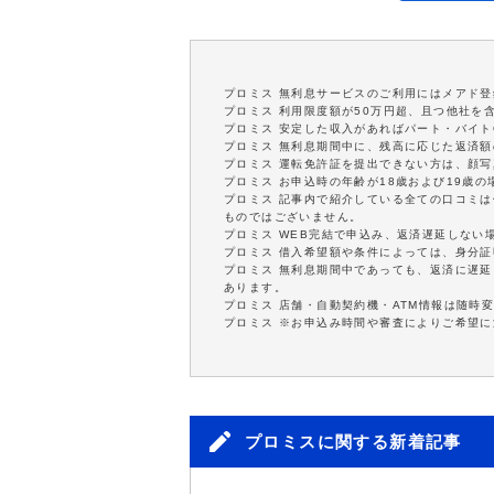
プロミス 無利息サービスのご利用にはメアド登
プロミス 利用限度額が50万円超、且つ他社を
プロミス 安定した収入があればパート・バイト
プロミス 無利息期間中に、残高に応じた返済
プロミス 運転免許証を提出できない方は、顔
プロミス お申込時の年齢が18歳および19歳
プロミス 記事内で紹介している全ての口コミ
ものではございません。
プロミス WEB完結で申込み、返済遅延しない
プロミス 借入希望額や条件によっては、身分
プロミス 無利息期間中であっても、返済に遅
あります。
プロミス 店舗・自動契約機・ATM情報は随時
プロミス ※お申込み時間や審査によりご希望
プロミスに関する新着記事