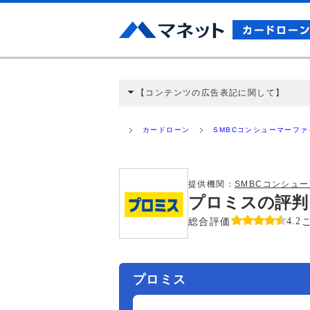
【コンテンツの広告表記に関して】
本コンテンツには、紹介している商品・商材
と弊社に対して企業から紹介報酬が支払われ
カードローン
SMBCコンシューマーフ
ミ収集などに基づき、公平性を担保した情
>提携企業一覧
提供機関：
SMBCコンシュ
プロミスの評判
総合評価
4.2
プロミス