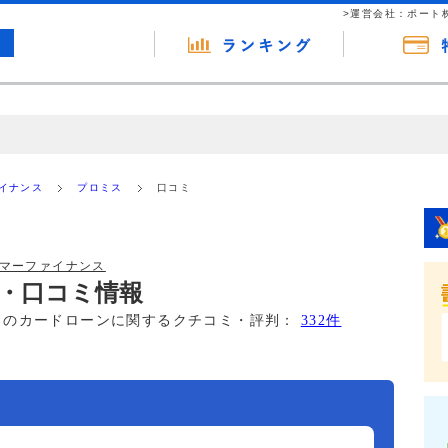
>運営会社：ポート
の広告（リンク）を含む場合があります。 これらの広告を経由して読者
るという収益モデルです。 ただし、特定の商品を根拠なくPRするもので
ァイナンス
プロミス
口コミ
報提供を行っています。
ーマーファイナンス
・口コミ情報
このカードローンに関するクチコミ・評判：
332件