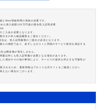
録とWeb明細利用の登録が必要です。
含めた借入総額100万円超の場合収入証明必要
OK
額のご入金が必要となります。
写真付きの本人確認書類をご提出ください。
の場合は、収入証明書類のご提出が必須となります。
は個人の感想であり、必ずしも口コミと同様のサービス提供を保証する
場合は郵送物が発生しません。
証明書以外にも収入証明書が必要となる場合があります。
延した場合やその他の事情により、サービスの提供を停止する可能性が
変更されるため、最新情報はプロミス公式サイトをご確認ください
に添えない場合がございます。