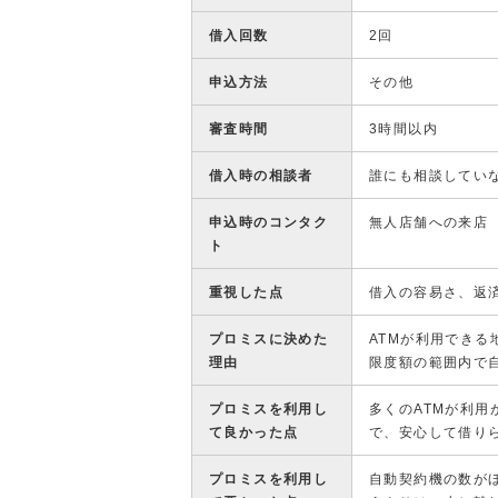
借入回数
2回
申込方法
その他
審査時間
3時間以内
借入時の相談者
誰にも相談してい
申込時のコンタク
無人店舗への来店
ト
重視した点
借入の容易さ、返
プロミスに決めた
ATMが利用でき
理由
限度額の範囲内で
プロミスを利用し
多くのATMが利
て良かった点
で、安心して借り
プロミスを利用し
自動契約機の数が