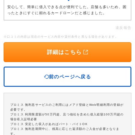
安心して、簡単に借入できる点が便利でした。店舗も多いため、困
ったときにすぐに頼れるカードローンだと感じました。
違反報告
※口コミの内容は現在のサービス内容や貸付条件と異なる場合があります。
詳細はこちら
前のページへ戻る
プロミス 無利息サービスのご利用にはメアド登録とWeb明細利用の登録が
必要です。
プロミス 利用限度額が50万円超、且つ他社を含めた借入総額100万円超の
場合収入証明必要
プロミス 安定した収入があればパート・バイトOK
プロミス 無利息期間中に、残高に応じた返済額のご入金が必要となりま
す。