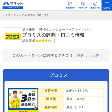
【コンテンツの広告表記に関して】
本コンテンツには、紹介している商品・商材の広告（リンク）を含む場合がありま
す。 これらの広告を経由して読者が企業ホームページを訪れ、成約が発生すると弊
社に対して企業から紹介報酬が支払われるという収益モデルです。 ただし、特定の
提供機関：
SMBCコンシューマーファイナンス
商品を根拠なくPRするものではなく、当編集部の調査／ユーザーへの口コミ収集な
プロミスの評判・口コミ情報
どに基づき、公平性を担保した情報提供を行っています。
>提携企業一覧
総合評価
4.2
このカードローンに関するクチコミ・評判：
332件
プロミス
実質年率
2.5%〜18.0%
限度額
最大800万円
融資時間
最短3分※1