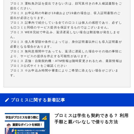
プロミス 運転免許証を提出できない方は、顔写真付きの本人確認書類をご
提出ください。
プロミス お申込時の年齢が18歳および19歳の場合は、収入証明書類のご
提出が必須となります。
プロミス 記事内で紹介している全ての口コミは個人の感想であり、必ずし
も口コミと同様のサービス提供を保証するものではございません。
プロミス WEB完結で申込み、返済遅延しない場合は郵送物が発生しませ
ん。
プロミス 借入希望額や条件によっては、身分証明書以外にも収入証明書が
必要となる場合があります。
プロミス 無利息期間中であっても、返済に遅延した場合やその他の事情に
より、サービスの提供を停止する可能性があります。
プロミス 店舗・自動契約機・ATM情報は随時変更されるため、最新情報は
プロミス公式サイトをご確認ください
プロミス ※お申込み時間や審査によりご希望に添えない場合がございま
す。
プロミスに関する新着記事
プロミスは学生も契約できる？ 利用
手順と親バレなしで借りる方法