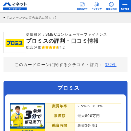
【コンテンツの広告表記に関して】
本コンテンツには、紹介している商品・商材の広告（リンク）を含む場合がありま
す。 これらの広告を経由して読者が企業ホームページを訪れ、成約が発生すると弊
社に対して企業から紹介報酬が支払われるという収益モデルです。 ただし、特定の
提供機関：
SMBCコンシューマーファイナンス
商品を根拠なくPRするものではなく、当編集部の調査／ユーザーへの口コミ収集な
プロミスの評判・口コミ情報
どに基づき、公平性を担保した情報提供を行っています。
>提携企業一覧
総合評価
4.2
このカードローンに関するクチコミ・評判：
332件
プロミス
実質年率
2.5%〜18.0%
限度額
最大800万円
融資時間
最短3分※1