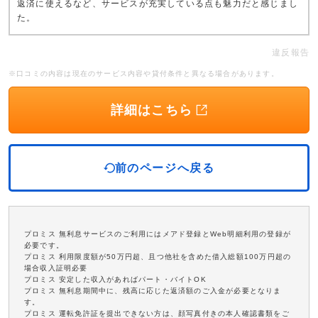
返済に使えるなど、サービスが充実している点も魅力だと感じまし
た。
違反報告
※口コミの内容は現在のサービス内容や貸付条件と異なる場合があります。
詳細はこちら
前のページへ戻る
プロミス 無利息サービスのご利用にはメアド登録とWeb明細利用の登録が
必要です。
プロミス 利用限度額が50万円超、且つ他社を含めた借入総額100万円超の
場合収入証明必要
プロミス 安定した収入があればパート・バイトOK
プロミス 無利息期間中に、残高に応じた返済額のご入金が必要となりま
す。
プロミス 運転免許証を提出できない方は、顔写真付きの本人確認書類をご