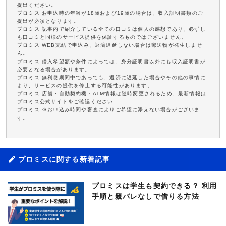
提出ください。
プロミス お申込時の年齢が18歳および19歳の場合は、収入証明書類のご
提出が必須となります。
プロミス 記事内で紹介している全ての口コミは個人の感想であり、必ずし
も口コミと同様のサービス提供を保証するものではございません。
プロミス WEB完結で申込み、返済遅延しない場合は郵送物が発生しませ
ん。
プロミス 借入希望額や条件によっては、身分証明書以外にも収入証明書が
必要となる場合があります。
プロミス 無利息期間中であっても、返済に遅延した場合やその他の事情に
より、サービスの提供を停止する可能性があります。
プロミス 店舗・自動契約機・ATM情報は随時変更されるため、最新情報は
プロミス公式サイトをご確認ください
プロミス ※お申込み時間や審査によりご希望に添えない場合がございま
す。
プロミスに関する新着記事
プロミスは学生も契約できる？ 利用
手順と親バレなしで借りる方法