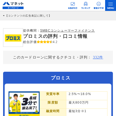
【コンテンツの広告表記に関して】
本コンテンツには、紹介している商品・商材の広告（リンク）を含む場合がありま
す。 これらの広告を経由して読者が企業ホームページを訪れ、成約が発生すると弊
社に対して企業から紹介報酬が支払われるという収益モデルです。 ただし、特定の
提供機関：
SMBCコンシューマーファイナンス
商品を根拠なくPRするものではなく、当編集部の調査／ユーザーへの口コミ収集な
プロミスの評判・口コミ情報
どに基づき、公平性を担保した情報提供を行っています。
>提携企業一覧
総合評価
4.2
このカードローンに関するクチコミ・評判：
332件
プロミス
実質年率
2.5%〜18.0%
限度額
最大800万円
融資時間
最短3分※1