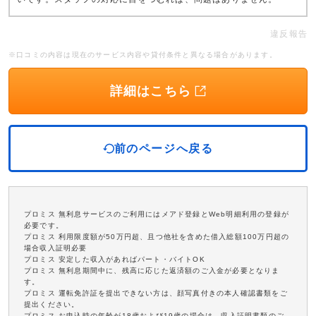
違反報告
※口コミの内容は現在のサービス内容や貸付条件と異なる場合があります。
詳細はこちら
前のページへ戻る
プロミス 無利息サービスのご利用にはメアド登録とWeb明細利用の登録が
必要です。
プロミス 利用限度額が50万円超、且つ他社を含めた借入総額100万円超の
場合収入証明必要
プロミス 安定した収入があればパート・バイトOK
プロミス 無利息期間中に、残高に応じた返済額のご入金が必要となりま
す。
プロミス 運転免許証を提出できない方は、顔写真付きの本人確認書類をご
提出ください。
プロミス お申込時の年齢が18歳および19歳の場合は、収入証明書類のご