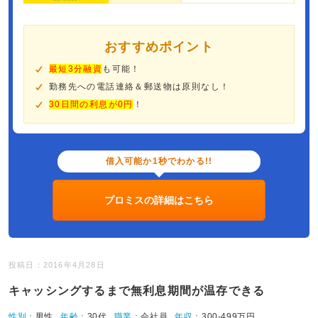
おすすめポイント
最短3分融資
も可能！
勤務先への電話連絡＆郵送物は原則なし！
30日間の利息が0円
！
借入可能か1秒でわかる!!
プロミスの詳細はこちら
投稿日：2016年4月28日
キャッシングするまで無利息期間が温存できる
性別：
男性
年齢：
30代
職業：
会社員
年収：
300-499万円