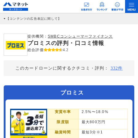
【コンテンツの広告表記に関して】
本コンテンツには、紹介している商品・商材の広告（リンク）を含む場合がありま
す。 これらの広告を経由して読者が企業ホームページを訪れ、成約が発生すると弊
社に対して企業から紹介報酬が支払われるという収益モデルです。 ただし、特定の
提供機関：
SMBCコンシューマーファイナンス
商品を根拠なくPRするものではなく、当編集部の調査／ユーザーへの口コミ収集な
プロミスの評判・口コミ情報
どに基づき、公平性を担保した情報提供を行っています。
>提携企業一覧
総合評価
4.2
このカードローンに関するクチコミ・評判：
332件
プロミス
実質年率
2.5%〜18.0%
限度額
最大800万円
融資時間
最短3分※1