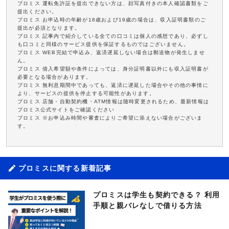
プロミス 運転免許証を提出できない方は、顔写真付きの本人確認書類をご
提出ください。
プロミス お申込時の年齢が18歳および19歳の場合は、収入証明書類のご
提出が必須となります。
プロミス 記事内で紹介している全ての口コミは個人の感想であり、必ずし
も口コミと同様のサービス提供を保証するものではございません。
プロミス WEB完結で申込み、返済遅延しない場合は郵送物が発生しませ
ん。
プロミス 借入希望額や条件によっては、身分証明書以外にも収入証明書が
必要となる場合があります。
プロミス 無利息期間中であっても、返済に遅延した場合やその他の事情に
より、サービスの提供を停止する可能性があります。
プロミス 店舗・自動契約機・ATM情報は随時変更されるため、最新情報は
プロミス公式サイトをご確認ください
プロミス ※お申込み時間や審査によりご希望に添えない場合がございま
す。
プロミスに関する新着記事
プロミスは学生も契約できる？ 利用
手順と親バレなしで借りる方法