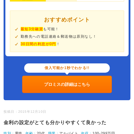
おすすめポイント
最短3分融資
も可能！
勤務先への電話連絡＆郵送物は原則なし！
30日間の利息が0円
！
借入可能か1秒でわかる!!
プロミスの詳細はこちら
投稿日：2015年12月10日
金利の設定がとても分かりやすくて良かった
性別：
男性
年齢：
20代
職業：
アルバイト
年収：
100-299万円