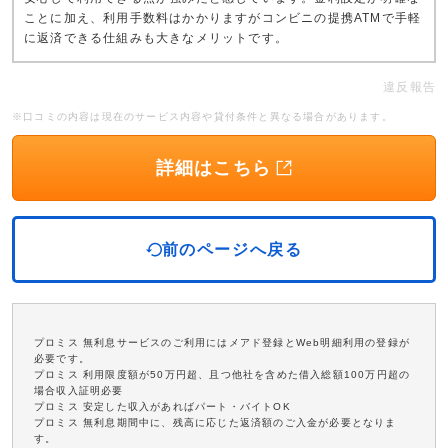
ことに加え、利用手数料はかかりますがコンビニの提携ATMで手軽
に返済できる仕組みも大きなメリットです。
違反報告
※口コミの内容は現在のサービス内容や貸付条件と異なる場合があります。
詳細はこちら
前のページへ戻る
プロミス 無利息サービスのご利用にはメアド登録とWeb明細利用の登録が
必要です。
プロミス 利用限度額が50万円超、且つ他社を含めた借入総額100万円超の
場合収入証明必要
プロミス 安定した収入があればパート・バイトOK
プロミス 無利息期間中に、残高に応じた返済額のご入金が必要となりま
す。